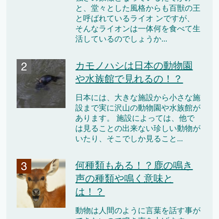
と、堂々とした風格からも百獣の王
と呼ばれているライオ ンですが、
そんなライオンは一体何を食べて生
活しているのでしょうか...
カモノハシは日本の動物園
や水族館で見れるの！？
日本には、大きな施設から小さな施
設まで実に沢山の動物園や水族館が
あります。 施設によっては、他で
は見ることの出来ない珍しい動物が
いたり、そこでしか見ること...
何種類もある！？鹿の鳴き
声の種類や鳴く意味と
は！？
動物は人間のように言葉を話す事が