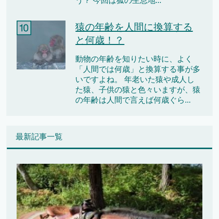
う？ 今回は狐の生息地...
猿の年齢を人間に換算する
と何歳！？
動物の年齢を知りたい時に、よく
「人間では何歳」と換算する事が多
いですよね。 年老いた猿や成人し
た猿、子供の猿と色々いますが、猿
の年齢は人間で言えば何歳ぐら...
最新記事一覧