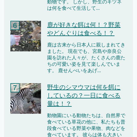
動物です。 しかし、野生のキツネ
は何を食べて生活して...
鹿が好きな餌は何！？野菜
やどんぐりは食べる！？
鹿は古来から日本人に親しまれてき
ました。 現在でも、宮島や奈良公
園を訪れた人々が、たくさんの鹿た
ちの可愛い姿を見て楽しんでいま
す。 鹿せんべいをあげ...
野生のシマウマは何を餌に
しているの？一日に食べる
量は！？
動物園にいる動物たちは、自然界で
食べている草花の他に、私たちも普
段食べている野菜や果物、肉などを
食べています。 彼らは体も大きい