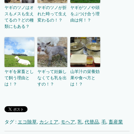
ヤギのツノはオ
ヤギのツノが折
ヤギがツノや頭
スもメスも生え
れた時って生え
をぶつけ合う理
てるの？どの種
変わるの！？
由は何！？
類にもある？
ヤギを家畜とし
ヤギって妊娠し
山羊汁の栄養効
て飼う理由と
なくても乳を出
果や食べ方と
は！？
すの！？
は！？
タグ :
エコ除草
,
カシミア
,
モヘア
,
乳
,
代替品
,
毛
,
畜産業