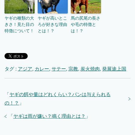
ヤギの種類の大
ヤギが高いとこ
馬の尻尾の長さ
きさ！見た目の
ろが好きな理由
や毛の特徴と
特徴について！
とは！？
は！？
タグ :
アジア
,
カレー
,
サテー
,
宗教
,
炭火焼肉
,
発展途上国
「
ヤギの餌や量はどれくらい？パンは与えられる
の！？
」
「
ヤギは雨が嫌い？鳴く理由とは？
」