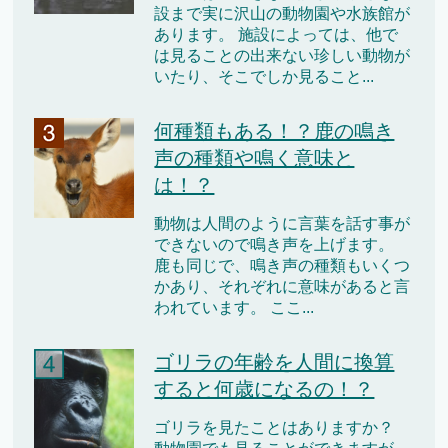
設まで実に沢山の動物園や水族館が
あります。 施設によっては、他で
は見ることの出来ない珍しい動物が
いたり、そこでしか見ること...
何種類もある！？鹿の鳴き
声の種類や鳴く意味と
は！？
動物は人間のように言葉を話す事が
できないので鳴き声を上げます。
鹿も同じで、鳴き声の種類もいくつ
かあり、それぞれに意味があると言
われています。 ここ...
ゴリラの年齢を人間に換算
すると何歳になるの！？
ゴリラを見たことはありますか？