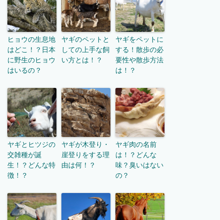
ヒョウの生息地
ヤギのペットと
ヤギをペットに
はどこ！？日本
しての上手な飼
する！散歩の必
に野生のヒョウ
い方とは！？
要性や散歩方法
はいるの？
は！？
ヤギとヒツジの
ヤギが木登り・
ヤギ肉の名前
交雑種が誕
崖登りをする理
は！？どんな
生！？どんな特
由は何！？
味？臭いはない
徴！？
の？