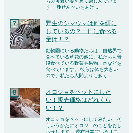
ちの可愛い姿を見て楽しんでいま
す。 鹿せんべいをあげ...
野生のシマウマは何を餌に
しているの？一日に食べる
量は！？
動物園にいる動物たちは、自然界で
食べている草花の他に、私たちも普
段食べている野菜や果物、肉などを
食べています。 彼らは体も大きい
ので、私たち人間よりも多く...
オコジョをペットにした
い！販売価格はどれくら
い！？
オコジョをペットにしてみたい、そ
ういうかたにオコジョのことをおし
らせします。 現在日本にいるオコ