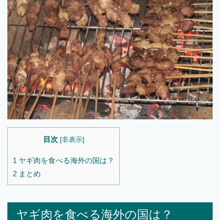
目次
[
非表示
]
1
ヤギ肉を食べる海外の国は？
2
まとめ
ヤギ肉を食べる海外の国は？