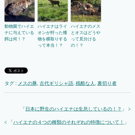
動物園でハイエ
ハイエナはライ
ハイエナのメス
ナに与えている
オンが狩った獲
とオスはどうや
餌は何！？
物を横取りする
って見分ける
って本当！？
の！？
タグ :
メスの豚
,
古代ギリシャ語
,
残酷な人
,
裏切り者
「
日本に野生のハイエナは生息しているの！？
」
「
ハイエナの４つの種類のそれぞれの特徴について！
」