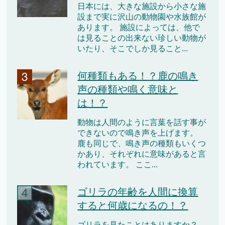
日本には、大きな施設から小さな施
設まで実に沢山の動物園や水族館が
あります。 施設によっては、他で
は見ることの出来ない珍しい動物が
いたり、そこでしか見ること...
何種類もある！？鹿の鳴き
声の種類や鳴く意味と
は！？
動物は人間のように言葉を話す事が
できないので鳴き声を上げます。
鹿も同じで、鳴き声の種類もいくつ
かあり、それぞれに意味があると言
われています。 ここ...
ゴリラの年齢を人間に換算
すると何歳になるの！？
ゴリラを見たことはありますか？