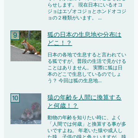
らせします。 現在日本にいるオコ
ジョはエゾオコジョとホンドオコジ
ョの２種類がいます。 ...
狐の日本の生息地や分布は
どこ！？
日本の各地で生息すると言われてい
る狐ですが、普段の生活で見かける
ことはありません。 実際に狐は日
本のどこで生息しているのでしょ
う？ 今回は狐の生息地...
猿の年齢を人間に換算する
と何歳！？
動物の年齢を知りたい時に、よく
「人間では何歳」と換算する事が多
いですよね。 年老いた猿や成人し
た猿、子供の猿と色々いますが、猿