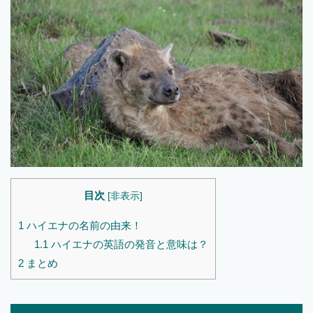
目次
[
非表示
]
1
ハイエナの名前の由来！
1.1
ハイエナの英語の発音と意味は？
2
まとめ