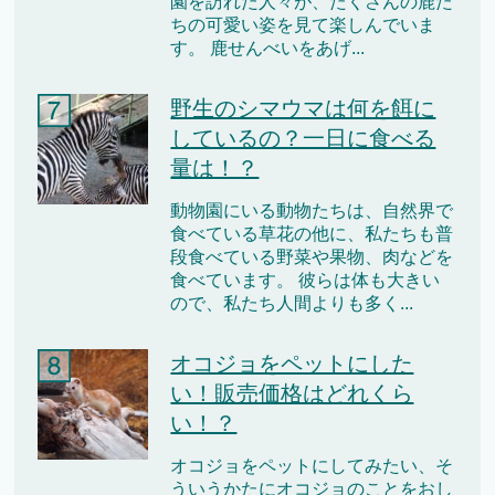
園を訪れた人々が、たくさんの鹿た
ちの可愛い姿を見て楽しんでいま
す。 鹿せんべいをあげ...
野生のシマウマは何を餌に
しているの？一日に食べる
量は！？
動物園にいる動物たちは、自然界で
食べている草花の他に、私たちも普
段食べている野菜や果物、肉などを
食べています。 彼らは体も大きい
ので、私たち人間よりも多く...
オコジョをペットにした
い！販売価格はどれくら
い！？
オコジョをペットにしてみたい、そ
ういうかたにオコジョのことをおし