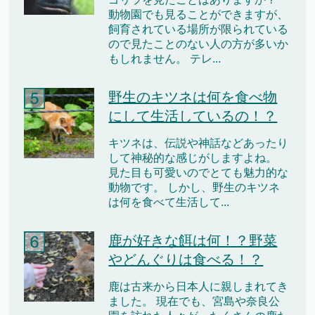
動物園でも見ることができますが、
飼育されている場所が限られている
ので見たことのない人の方が多いか
もしれません。 テレ...
野生のキツネは何を食べ物
にして生活しているの！？
キツネは、伝説や神話などあったり
して神秘的な感じがしますよね。
見た目も可愛いのでとても魅力的な
動物です。 しかし、野生のキツネ
は何を食べて生活して...
鹿が好きな餌は何！？野菜
やどんぐりは食べる！？
鹿は古来から日本人に親しまれてき
ました。 現在でも、宮島や奈良公