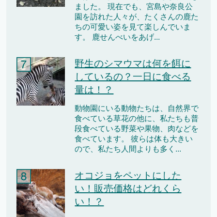
ました。 現在でも、宮島や奈良公
園を訪れた人々が、たくさんの鹿た
ちの可愛い姿を見て楽しんでいま
す。 鹿せんべいをあげ...
野生のシマウマは何を餌に
しているの？一日に食べる
量は！？
動物園にいる動物たちは、自然界で
食べている草花の他に、私たちも普
段食べている野菜や果物、肉などを
食べています。 彼らは体も大きい
ので、私たち人間よりも多く...
オコジョをペットにした
い！販売価格はどれくら
い！？