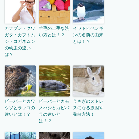
カナブン・クワ
羊毛の上手な洗
イワトビペンギ
ガタ・カブトム
い方とは！？
ンの名前の由来
シ・コガネムシ
とは！？
の幼虫の違い
は？
ビーバーとカワ
ビーバーとカモ
うさぎのストレ
ウソとラッコの
ノハシとカピバ
スになる原因や
違いとは！？
ラの違いと
発散方法！
は！？