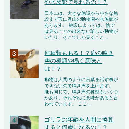
や水族館で見れるの！？
日本には、大きな施設から小さな施
設まで実に沢山の動物園や水族館が
あります。 施設によっては、他で
は見ることの出来ない珍しい動物が
いたり、そこでしか見ること...
何種類もある！？鹿の鳴き
声の種類や鳴く意味と
は！？
動物は人間のように言葉を話す事が
できないので鳴き声を上げます。
鹿も同じで、鳴き声の種類もいくつ
かあり、それぞれに意味があると言
われています。 ここ...
ゴリラの年齢を人間に換算
すると何歳になるの！？