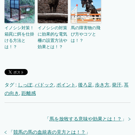
イノシシ対策！
イノシシの対策
馬の障害物の飛
箱罠に餌を仕掛
に効果的な電気
び方やコツと
ける方法と
柵の設置方法や
は！？
は！？
効果とは！？
タグ :
しっぽ
,
パドック
,
ポイント
,
後ろ足
,
歩き方
,
発汗
,
耳
の向き
,
距離感
「
馬を放牧する意味や効果とは！？
」
「
競馬の馬の血統表の見方とは！？
」