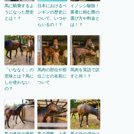
馬に騎乗するよ
日本におけるペ
イノシシ駆除！
うになった歴史
ンギンの歴史に
業者に頼む際の
とは！？
ついて。いつか
選び方や料金と
らいるの！？
は！？
「いななく」の
馬肉の部位や部
馬肉を英語で訳
意味とは？馬に
位ごとの名前に
すと何！？
しか使わない
ついて
の？
馬の進化の過程
馬の調教。上手
馬の汗の成分は