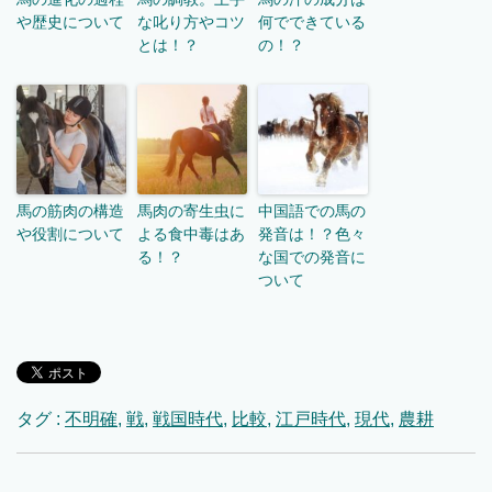
や歴史について
な叱り方やコツ
何でできている
とは！？
の！？
馬の筋肉の構造
馬肉の寄生虫に
中国語での馬の
や役割について
よる食中毒はあ
発音は！？色々
る！？
な国での発音に
ついて
タグ :
不明確
,
戦
,
戦国時代
,
比較
,
江戸時代
,
現代
,
農耕