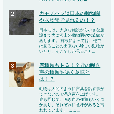
カモノハシは日本の動物園
や水族館で見れるの！？
日本には、大きな施設から小さな施
設まで実に沢山の動物園や水族館が
あります。 施設によっては、他で
は見ることの出来ない珍しい動物が
いたり、そこでしか見ること...
何種類もある！？鹿の鳴き
声の種類や鳴く意味と
は！？
動物は人間のように言葉を話す事が
できないので鳴き声を上げます。
鹿も同じで、鳴き声の種類もいくつ
かあり、それぞれに意味があると言
われています。 ここ...