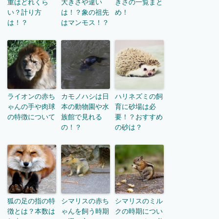
重はどれくら
大きさや違い
きさの一覧まと
い？計り方
は！？象の祖先
め！
は！？
はマンモス！？
ライオンの赤ち
カモノハシは日
ハリネズミの飼
ゃんの手や肉球
本の動物園や水
育に砂場は必
の特徴について
族館で見れる
要！？おすすめ
の！？
の砂は？
狐の足の指の特
シマリスの赤ち
シマリスのミル
徴とは？本数は
ゃんを飼う時期
クの時期につい