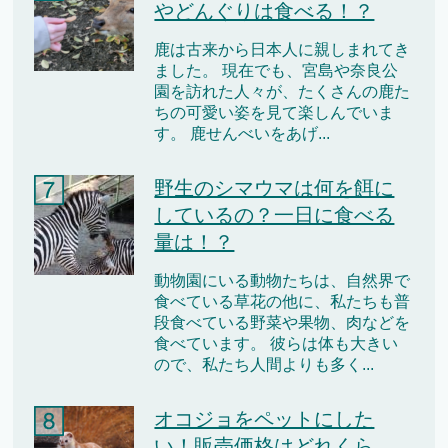
やどんぐりは食べる！？
鹿は古来から日本人に親しまれてき
ました。 現在でも、宮島や奈良公
園を訪れた人々が、たくさんの鹿た
ちの可愛い姿を見て楽しんでいま
す。 鹿せんべいをあげ...
野生のシマウマは何を餌に
しているの？一日に食べる
量は！？
動物園にいる動物たちは、自然界で
食べている草花の他に、私たちも普
段食べている野菜や果物、肉などを
食べています。 彼らは体も大きい
ので、私たち人間よりも多く...
オコジョをペットにした
い！販売価格はどれくら