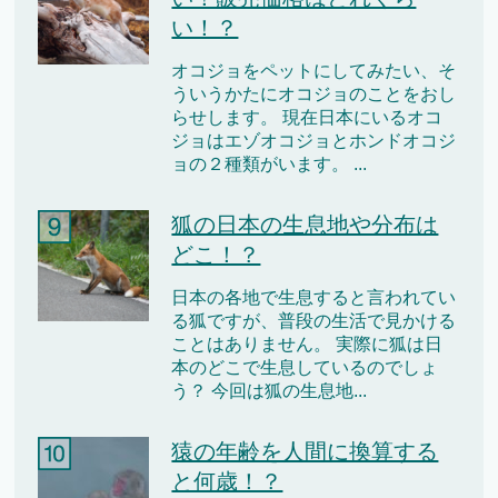
い！？
オコジョをペットにしてみたい、そ
ういうかたにオコジョのことをおし
らせします。 現在日本にいるオコ
ジョはエゾオコジョとホンドオコジ
ョの２種類がいます。 ...
狐の日本の生息地や分布は
どこ！？
日本の各地で生息すると言われてい
る狐ですが、普段の生活で見かける
ことはありません。 実際に狐は日
本のどこで生息しているのでしょ
う？ 今回は狐の生息地...
猿の年齢を人間に換算する
と何歳！？