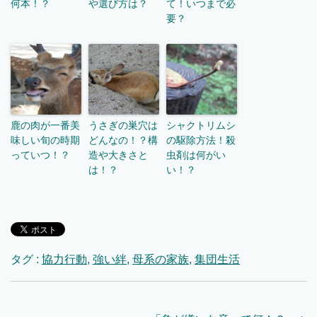
何本！？
や選び方は？
て！いつまで必
要？
鹿の肉が一番美
うさぎの巣穴は
シャクトリムシ
味しい旬の時期
どんなの！？構
の駆除方法！殺
っていつ！？
造や大きさと
虫剤は何がい
は！？
い！？
タグ :
協力行動
,
強い絆
,
母系の家族
,
集団生活