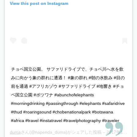
View this post on Instagram
チョベ国立公園。 サファリドライブで、チョベ川へ水を飲
みに向かう象の群れに遭遇！ #象の群れ #朝の水飲み #目の
前を通過 #アフリカゾウ #サファリドライブ #地響き #チョ
ベ国立公園 #ボツワナ #abunchofelephants
#morningdrinking #passingthrough #elephants #safaridrive
#thud #roaringsound #chobenationalpark #botswana
#africa #travel #instatravel #travelphotography #traveler
duma
さん(@napenda_duma)がシェアした投稿 –
2017年10月月12日午後1時46分PDT