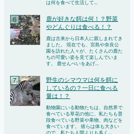
は何を食べて生活して...
鹿が好きな餌は何！？野菜
やどんぐりは食べる！？
鹿は古来から日本人に親しまれてき
ました。 現在でも、宮島や奈良公
園を訪れた人々が、たくさんの鹿た
ちの可愛い姿を見て楽しんでいま
す。 鹿せんべいをあげ...
野生のシマウマは何を餌に
しているの？一日に食べる
量は！？
動物園にいる動物たちは、自然界で
食べている草花の他に、私たちも普
段食べている野菜や果物、肉などを
食べています。 彼らは体も大きい
ので、私たち人間よりも多く...