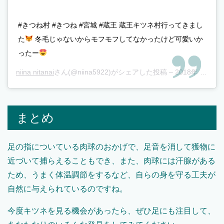
#きつね村 #きつね #宮城 #蔵王 蔵王キツネ村行ってきまし
た
冬毛じゃないからモフモフしてなかったけど可愛いか
ったー
niina nitanai
さん(@niina5922)がシェアした投稿 –
2018年 9月月16日午前1時48分PDT
まとめ
足の指についている肉球のおかげで、足音を消して獲物に
近づいて捕らえることもでき、また、肉球には汗腺がある
ため、うまく体温調節をするなど、自らの身を守る工夫が
自然に与えられているのですね。
今度キツネを見る機会があったら、ぜひ足にも注目して、