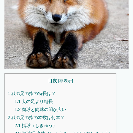
目次
[
非表示
]
1
狐の足の指の特長は？
1.1
犬の足より縦長
1.2
肉球と肉球の間が広い
2
狐の足の指の本数は何本？
2.1
指球（しきゅう）