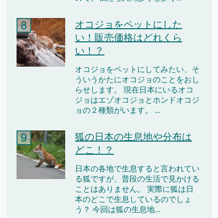
オコジョをペットにした
い！販売価格はどれくら
い！？
オコジョをペットにしてみたい、そ
ういうかたにオコジョのことをおし
らせします。 現在日本にいるオコ
ジョはエゾオコジョとホンドオコジ
ョの２種類がいます。 ...
狐の日本の生息地や分布は
どこ！？
日本の各地で生息すると言われてい
る狐ですが、普段の生活で見かける
ことはありません。 実際に狐は日
本のどこで生息しているのでしょ
う？ 今回は狐の生息地...