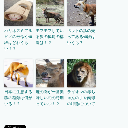
ハリネズミアル
モフモフしてい
ペットの狐の売
ビノの寿命や値
る狐の尻尾の構
ってある値段は
段はどれくら
造は！？
いくら？
い！？
日本に生息する
鹿の肉が一番美
ライオンの赤ち
狐の種類は何が
味しい旬の時期
ゃんの手や肉球
いる！？
っていつ！？
の特徴について