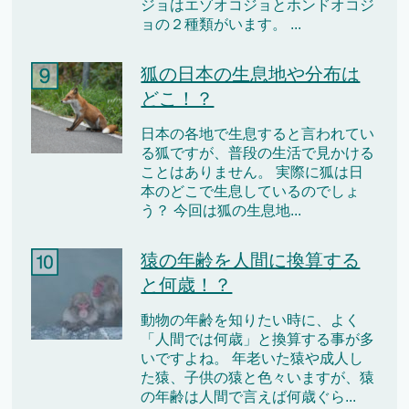
ジョはエゾオコジョとホンドオコジ
ョの２種類がいます。 ...
狐の日本の生息地や分布は
どこ！？
日本の各地で生息すると言われてい
る狐ですが、普段の生活で見かける
ことはありません。 実際に狐は日
本のどこで生息しているのでしょ
う？ 今回は狐の生息地...
猿の年齢を人間に換算する
と何歳！？
動物の年齢を知りたい時に、よく
「人間では何歳」と換算する事が多
いですよね。 年老いた猿や成人し
た猿、子供の猿と色々いますが、猿
の年齢は人間で言えば何歳ぐら...