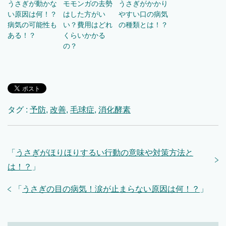
うさぎが動かな
モモンガの去勢
うさぎがかかり
い原因は何！？
はした方がい
やすい口の病気
病気の可能性も
い？費用はどれ
の種類とは！？
ある！？
くらいかかる
の？
タグ :
予防
,
改善
,
毛球症
,
消化酵素
「
うさぎがほりほりするい行動の意味や対策方法と
は！？
」
「
うさぎの目の病気！涙が止まらない原因は何！？
」