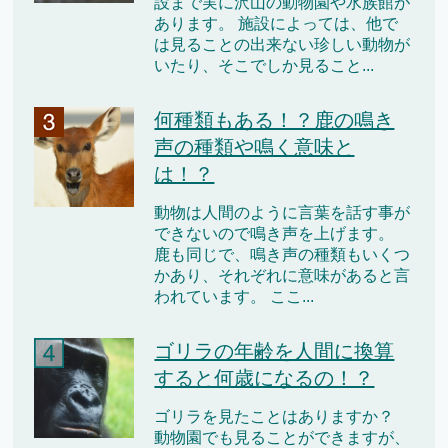
設まで実に沢山の動物園や水族館が
あります。 施設によっては、他で
は見ることの出来ない珍しい動物が
いたり、そこでしか見ること...
何種類もある！？鹿の鳴き
声の種類や鳴く意味と
は！？
動物は人間のように言葉を話す事が
できないので鳴き声を上げます。
鹿も同じで、鳴き声の種類もいくつ
かあり、それぞれに意味があると言
われています。 ここ...
ゴリラの年齢を人間に換算
すると何歳になるの！？
ゴリラを見たことはありますか？
動物園でも見ることができますが、