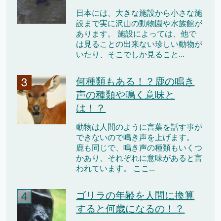
日本には、大きな施設から小さな施
設まで実に沢山の動物園や水族館が
あります。 施設によっては、他で
は見ることの出来ない珍しい動物が
いたり、そこでしか見ること...
何種類もある！？鹿の鳴き
声の種類や鳴く意味と
は！？
動物は人間のように言葉を話す事が
できないので鳴き声を上げます。
鹿も同じで、鳴き声の種類もいくつ
かあり、それぞれに意味があると言
われています。 ここ...
ゴリラの年齢を人間に換算
すると何歳になるの！？