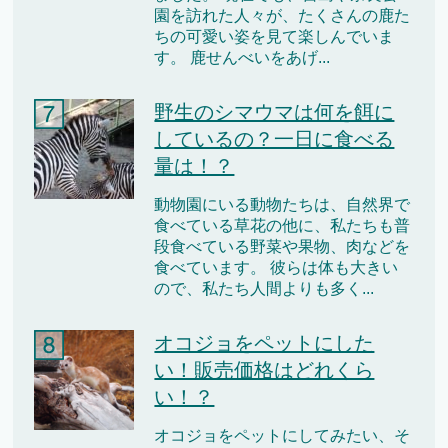
園を訪れた人々が、たくさんの鹿た
ちの可愛い姿を見て楽しんでいま
す。 鹿せんべいをあげ...
野生のシマウマは何を餌に
しているの？一日に食べる
量は！？
動物園にいる動物たちは、自然界で
食べている草花の他に、私たちも普
段食べている野菜や果物、肉などを
食べています。 彼らは体も大きい
ので、私たち人間よりも多く...
オコジョをペットにした
い！販売価格はどれくら
い！？
オコジョをペットにしてみたい、そ