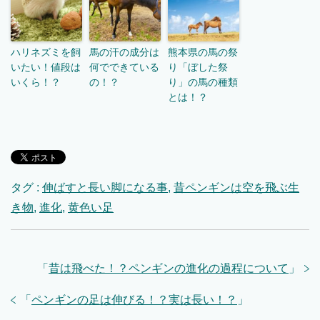
ハリネズミを飼
馬の汗の成分は
熊本県の馬の祭
いたい！値段は
何でできている
り「ぼした祭
いくら！？
の！？
り」の馬の種類
とは！？
タグ :
伸ばすと長い脚になる事
,
昔ペンギンは空を飛ぶ生
き物
,
進化
,
黄色い足
「
昔は飛べた！？ペンギンの進化の過程について
」
「
ペンギンの足は伸びる！？実は長い！？
」