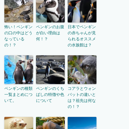
怖い！ペンギン
ペンギンのお腹
日本でペンギン
の口の中はどう
が白い理由は
の赤ちゃんが見
なっている
何！？
られるオススメ
の！？
の水族館は？
ペンギンの種類
ペンギンのくち
コアラとウォン
一覧まとめにつ
ばしの特徴や色
バットの違いと
いて。
について
は？祖先は何な
の！？