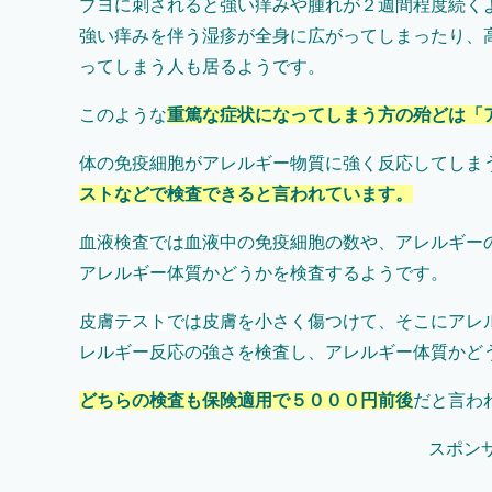
ブヨに刺されると強い痒みや腫れが２週間程度続く
強い痒みを伴う湿疹が全身に広がってしまったり、
ってしまう人も居るようです。
このような
重篤な症状になってしまう方の殆どは「
体の免疫細胞がアレルギー物質に強く反応してしま
ストなどで検査できると言われています。
血液検査
では血液中の免疫細胞の数や、アレルギー
アレルギー体質かどうかを検査するようです。
皮膚テスト
では皮膚を小さく傷つけて、そこにアレ
レルギー反応の強さを検査し、アレルギー体質かど
どちらの検査も保険適用で５０００円前後
だと言わ
スポン