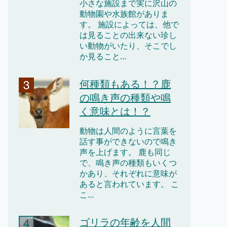
小さな施設まで実に沢山の
動物園や水族館がありま
す。 施設によっては、他で
は見ることの出来ない珍し
い動物がいたり、そこでし
か見ること...
何種類もある！？鹿
の鳴き声の種類や鳴
く意味とは！？
動物は人間のように言葉を
話す事ができないので鳴き
声を上げます。 鹿も同じ
で、鳴き声の種類もいくつ
かあり、それぞれに意味が
あると言われています。 こ
こ...
ゴリラの年齢を人間