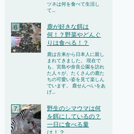
ツネは何を食べて生活し
て...
鹿が好きな餌は
何！？野菜やどんぐ
りは食べる！？
鹿は古来から日本人に親し
まれてきました。 現在で
も、宮島や奈良公園を訪れ
た人々が、たくさんの鹿た
ちの可愛い姿を見て楽しん
でいます。 鹿せんべいをあ
げ...
野生のシマウマは何
を餌にしているの？
一日に食べる量
は！？