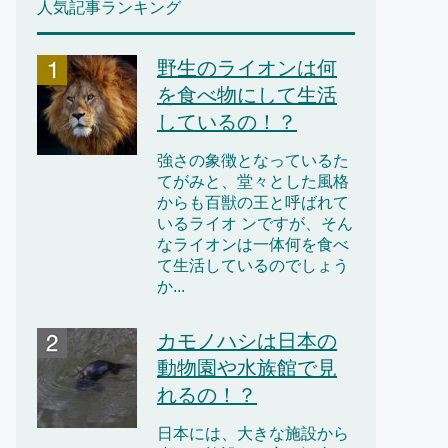
人気記事ランキング
野生のライオンは何
を食べ物にして生活
しているの！？
強さの象徴となっているた
てがみと、堂々とした風格
からも百獣の王と呼ばれて
いるライオ ンですが、そん
なライオンは一体何を食べ
て生活しているのでしょう
か...
カモノハシは日本の
動物園や水族館で見
れるの！？
日本には、大きな施設から