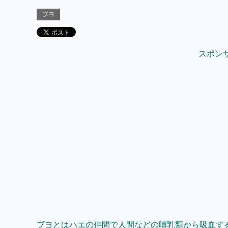
ブヨ
スポン
ブヨとはハエの仲間で人間などの哺乳類から吸血す