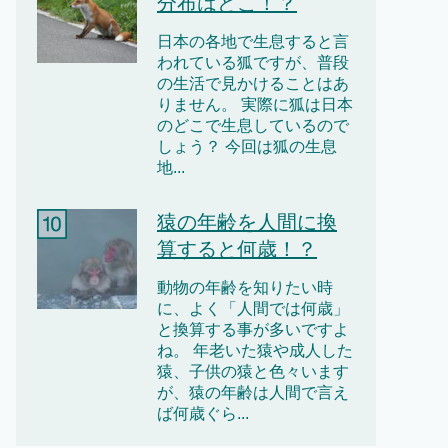
分布はどこ！？
日本の各地で生息すると言
われている狐ですが、普段
の生活で見かけることはあ
りません。 実際に狐は日本
のどこで生息しているので
しょう？ 今回は狐の生息
地...
猿の年齢を人間に換
算すると何歳！？
動物の年齢を知りたい時
に、よく「人間では何歳」
と換算する事が多いですよ
ね。 年老いた猿や成人した
猿、子供の猿と色々います
が、猿の年齢は人間で言え
ば何歳ぐら...