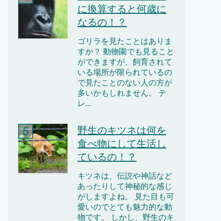
に換算すると何歳に
なるの！？
ゴリラを見たことはありま
すか？ 動物園でも見ること
ができますが、飼育されて
いる場所が限られているの
で見たことのない人の方が
多いかもしれません。 テ
レ...
野生のキツネは何を
食べ物にして生活し
ているの！？
キツネは、伝説や神話など
あったりして神秘的な感じ
がしますよね。 見た目も可
愛いのでとても魅力的な動
物です。 しかし、野生のキ