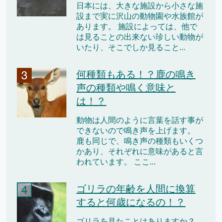
日本には、大きな施設から小さな施
設まで実に沢山の動物園や水族館が
あります。 施設によっては、他で
は見ることの出来ない珍しい動物が
いたり、そこでしか見ること...
何種類もある！？鹿の鳴き
声の種類や鳴く意味と
は！？
動物は人間のように言葉を話す事が
できないので鳴き声を上げます。
鹿も同じで、鳴き声の種類もいくつ
かあり、それぞれに意味があると言
われています。 ここ...
ゴリラの年齢を人間に換算
すると何歳になるの！？
ゴリラを見たことはありますか？