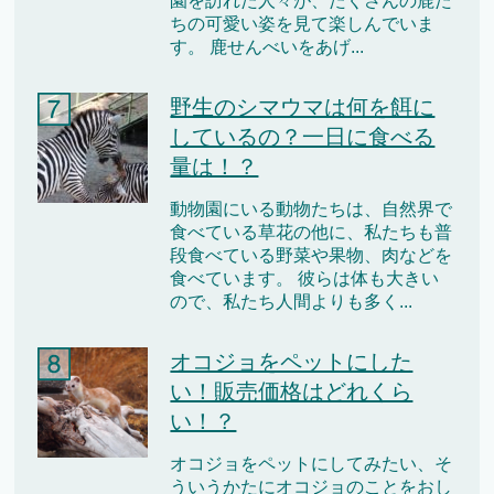
園を訪れた人々が、たくさんの鹿た
ちの可愛い姿を見て楽しんでいま
す。 鹿せんべいをあげ...
野生のシマウマは何を餌に
しているの？一日に食べる
量は！？
動物園にいる動物たちは、自然界で
食べている草花の他に、私たちも普
段食べている野菜や果物、肉などを
食べています。 彼らは体も大きい
ので、私たち人間よりも多く...
オコジョをペットにした
い！販売価格はどれくら
い！？
オコジョをペットにしてみたい、そ
ういうかたにオコジョのことをおし