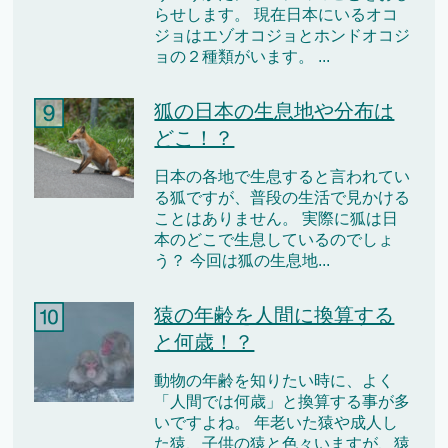
らせします。 現在日本にいるオコ
ジョはエゾオコジョとホンドオコジ
ョの２種類がいます。 ...
狐の日本の生息地や分布は
どこ！？
日本の各地で生息すると言われてい
る狐ですが、普段の生活で見かける
ことはありません。 実際に狐は日
本のどこで生息しているのでしょ
う？ 今回は狐の生息地...
猿の年齢を人間に換算する
と何歳！？
動物の年齢を知りたい時に、よく
「人間では何歳」と換算する事が多
いですよね。 年老いた猿や成人し
た猿、子供の猿と色々いますが、猿