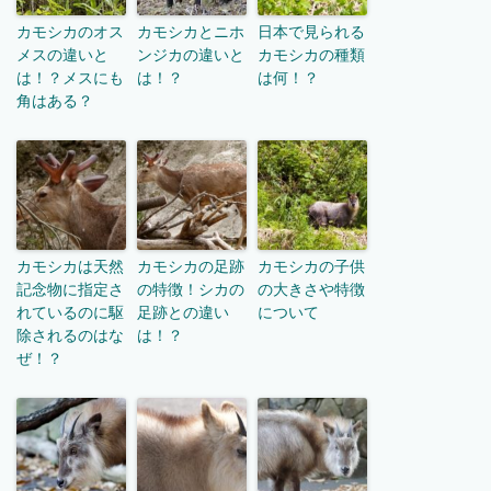
カモシカのオス
カモシカとニホ
日本で見られる
メスの違いと
ンジカの違いと
カモシカの種類
は！？メスにも
は！？
は何！？
角はある？
カモシカは天然
カモシカの足跡
カモシカの子供
記念物に指定さ
の特徴！シカの
の大きさや特徴
れているのに駆
足跡との違い
について
除されるのはな
は！？
ぜ！？