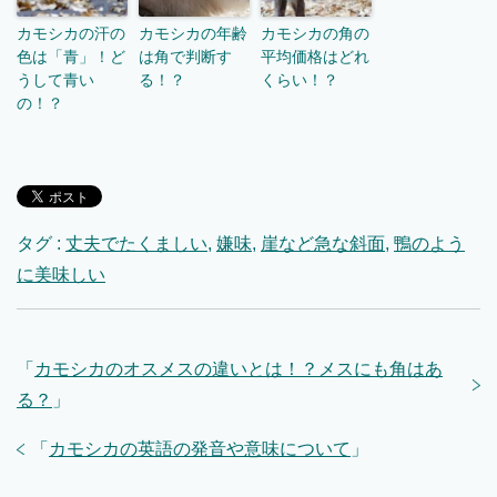
カモシカの汗の
カモシカの年齢
カモシカの角の
色は「青」！ど
は角で判断す
平均価格はどれ
うして青い
る！？
くらい！？
の！？
タグ :
丈夫でたくましい
,
嫌味
,
崖など急な斜面
,
鴨のよう
に美味しい
「
カモシカのオスメスの違いとは！？メスにも角はあ
る？
」
「
カモシカの英語の発音や意味について
」