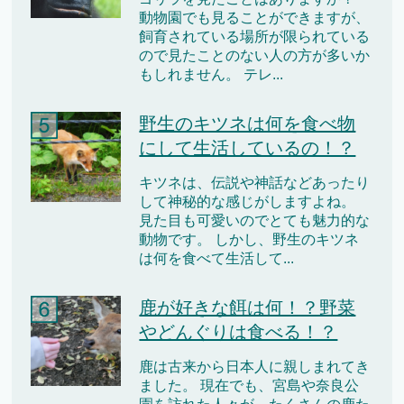
動物園でも見ることができますが、
飼育されている場所が限られている
ので見たことのない人の方が多いか
もしれません。 テレ...
野生のキツネは何を食べ物
にして生活しているの！？
キツネは、伝説や神話などあったり
して神秘的な感じがしますよね。
見た目も可愛いのでとても魅力的な
動物です。 しかし、野生のキツネ
は何を食べて生活して...
鹿が好きな餌は何！？野菜
やどんぐりは食べる！？
鹿は古来から日本人に親しまれてき
ました。 現在でも、宮島や奈良公