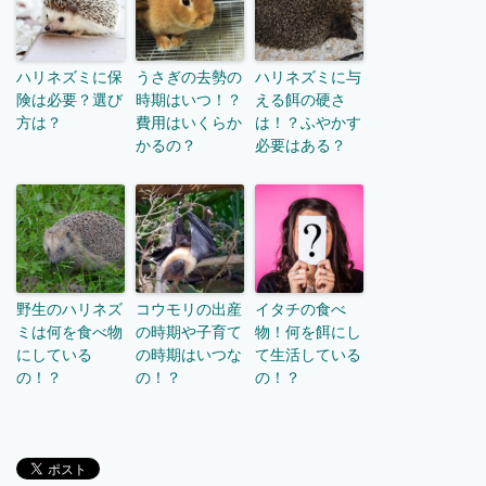
ハリネズミに保
うさぎの去勢の
ハリネズミに与
険は必要？選び
時期はいつ！？
える餌の硬さ
方は？
費用はいくらか
は！？ふやかす
かるの？
必要はある？
野生のハリネズ
コウモリの出産
イタチの食べ
ミは何を食べ物
の時期や子育て
物！何を餌にし
にしている
の時期はいつな
て生活している
の！？
の！？
の！？