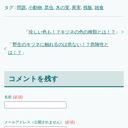
タグ :
問題
,
小動物
,
昆虫
,
木の実
,
果実
,
残飯
,
雑食
「
珍しい色も！？キツネの色の種類とは！？
」
「
野生のキツネに触れるのは危ない！？危険性と
は！？
」
コメントを残す
名前
(必須)
メールアドレス（公開されません）
(必須)