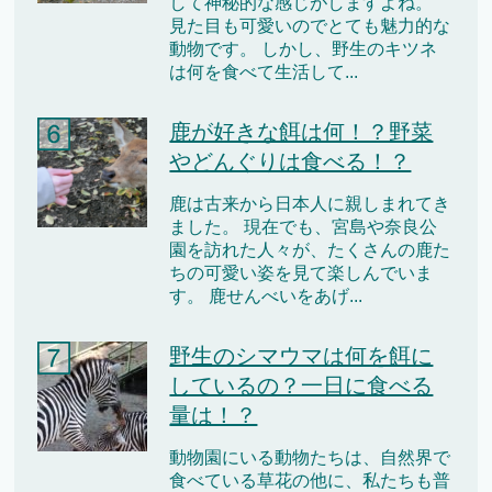
して神秘的な感じがしますよね。
見た目も可愛いのでとても魅力的な
動物です。 しかし、野生のキツネ
は何を食べて生活して...
鹿が好きな餌は何！？野菜
やどんぐりは食べる！？
鹿は古来から日本人に親しまれてき
ました。 現在でも、宮島や奈良公
園を訪れた人々が、たくさんの鹿た
ちの可愛い姿を見て楽しんでいま
す。 鹿せんべいをあげ...
野生のシマウマは何を餌に
しているの？一日に食べる
量は！？
動物園にいる動物たちは、自然界で
食べている草花の他に、私たちも普