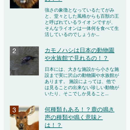
強さの象徴となっているたてがみ
と、堂々とした風格からも百獣の王
と呼ばれているライオ ンですが、
そんなライオンは一体何を食べて生
活しているのでしょうか...
カモノハシは日本の動物園
や水族館で見れるの！？
日本には、大きな施設から小さな施
設まで実に沢山の動物園や水族館が
あります。 施設によっては、他で
は見ることの出来ない珍しい動物が
いたり、そこでしか見ること...
何種類もある！？鹿の鳴き
声の種類や鳴く意味と
は！？