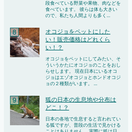
段食べている野菜や果物、肉などを
食べています。 彼らは体も大きい
ので、私たち人間よりも多く...
オコジョをペットにした
い！販売価格はどれくら
い！？
オコジョをペットにしてみたい、そ
ういうかたにオコジョのことをおし
らせします。 現在日本にいるオコ
ジョはエゾオコジョとホンドオコジ
ョの２種類がいます。 ...
狐の日本の生息地や分布は
どこ！？
日本の各地で生息すると言われてい
る狐ですが、普段の生活で見かける
ことはありません。 実際に狐は日