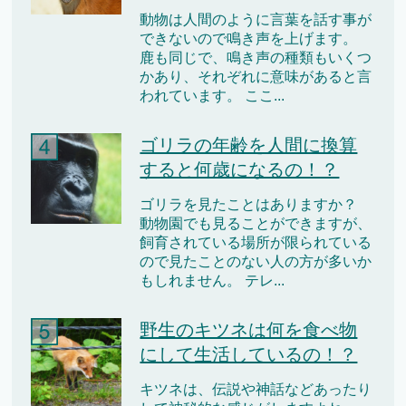
動物は人間のように言葉を話す事が
できないので鳴き声を上げます。
鹿も同じで、鳴き声の種類もいくつ
かあり、それぞれに意味があると言
われています。 ここ...
ゴリラの年齢を人間に換算
すると何歳になるの！？
ゴリラを見たことはありますか？
動物園でも見ることができますが、
飼育されている場所が限られている
ので見たことのない人の方が多いか
もしれません。 テレ...
野生のキツネは何を食べ物
にして生活しているの！？
キツネは、伝説や神話などあったり