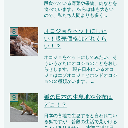
段食べている野菜や果物、肉などを
食べています。 彼らは体も大きい
ので、私たち人間よりも多く...
オコジョをペットにした
い！販売価格はどれくら
い！？
オコジョをペットにしてみたい、そ
ういうかたにオコジョのことをおし
らせします。 現在日本にいるオコ
ジョはエゾオコジョとホンドオコジ
ョの２種類がいます。 ...
狐の日本の生息地や分布は
どこ！？
日本の各地で生息すると言われてい
る狐ですが、普段の生活で見かける
ことはありません。 実際に狐は日