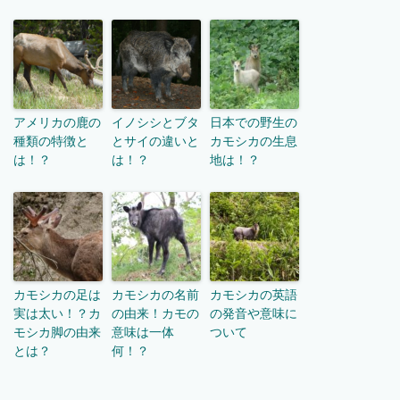
アメリカの鹿の
イノシシとブタ
日本での野生の
種類の特徴と
とサイの違いと
カモシカの生息
は！？
は！？
地は！？
カモシカの足は
カモシカの名前
カモシカの英語
実は太い！？カ
の由来！カモの
の発音や意味に
モシカ脚の由来
意味は一体
ついて
とは？
何！？