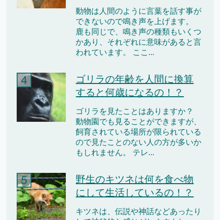
動物は人間のように言葉を話す事が
できないので鳴き声を上げます。
鹿も同じで、鳴き声の種類もいくつ
かあり、それぞれに意味があると言
われています。 ここ...
ゴリラの年齢を人間に換算
すると何歳になるの！？
ゴリラを見たことはありますか？
動物園でも見ることができますが、
飼育されている場所が限られている
ので見たことのない人の方が多いか
もしれません。 テレ...
野生のキツネは何を食べ物
にして生活しているの！？
キツネは、伝説や神話などあったり