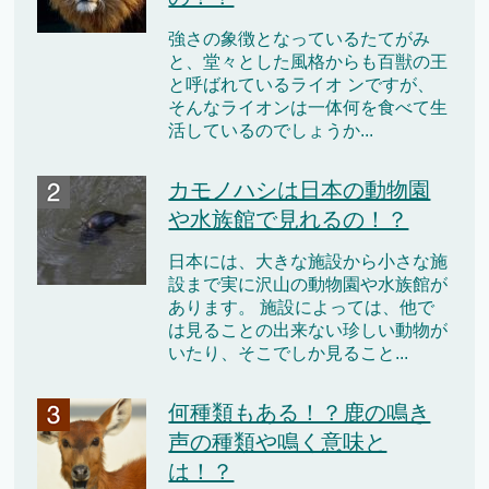
強さの象徴となっているたてがみ
と、堂々とした風格からも百獣の王
と呼ばれているライオ ンですが、
そんなライオンは一体何を食べて生
活しているのでしょうか...
カモノハシは日本の動物園
や水族館で見れるの！？
日本には、大きな施設から小さな施
設まで実に沢山の動物園や水族館が
あります。 施設によっては、他で
は見ることの出来ない珍しい動物が
いたり、そこでしか見ること...
何種類もある！？鹿の鳴き
声の種類や鳴く意味と
は！？