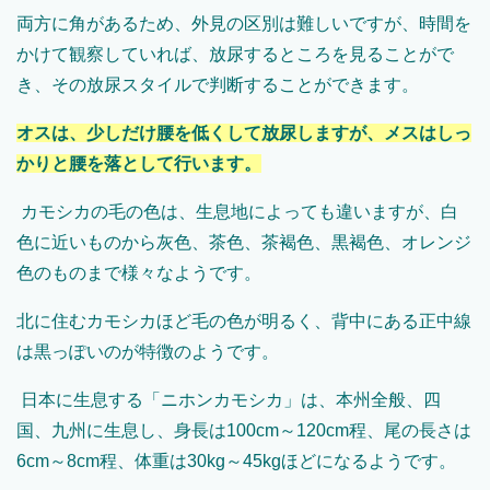
両方に角があるため、外見の区別は難しいですが、時間を
かけて観察していれば、放尿するところを見ることがで
き、その放尿スタイルで判断することができます。
オスは、少しだけ腰を低くして放尿しますが、メスはしっ
かりと腰を落として行います。
カモシカの毛の色は、生息地によっても違いますが、白
色に近いものから灰色、茶色、茶褐色、黒褐色、オレンジ
色のものまで様々なようです。
北に住むカモシカほど毛の色が明るく、背中にある正中線
は黒っぽいのが特徴のようです。
日本に生息する「ニホンカモシカ」は、本州全般、四
国、九州に生息し、身長は
100cm
～
120cm
程、尾の長さは
6cm
～
8cm
程、体重は
30kg
～
45kg
ほどになるようです。