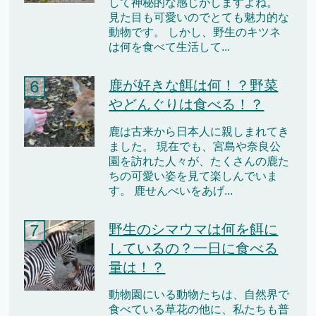
して神秘的な感じがしますよね。
見た目も可愛いのでとても魅力的な
動物です。 しかし、野生のキツネ
は何を食べて生活して...
鹿が好きな餌は何！？野菜
やどんぐりは食べる！？
鹿は古来から日本人に親しまれてき
ました。 現在でも、宮島や奈良公
園を訪れた人々が、たくさんの鹿た
ちの可愛い姿を見て楽しんでいま
す。 鹿せんべいをあげ...
野生のシマウマは何を餌に
しているの？一日に食べる
量は！？
動物園にいる動物たちは、自然界で
食べている草花の他に、私たちも普