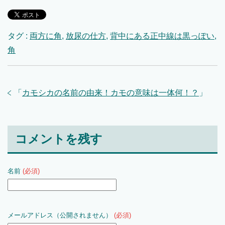
タグ :
両方に角
,
放尿の仕方
,
背中にある正中線は黒っぽい
,
角
「
カモシカの名前の由来！カモの意味は一体何！？
」
コメントを残す
名前
(必須)
メールアドレス（公開されません）
(必須)