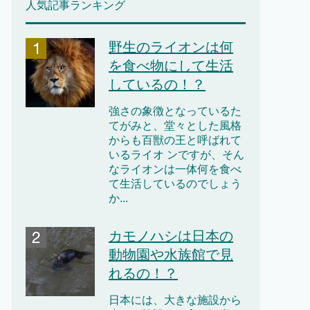
人気記事ランキング
野生のライオンは何
を食べ物にして生活
しているの！？
強さの象徴となっているた
てがみと、堂々とした風格
からも百獣の王と呼ばれて
いるライオ ンですが、そん
なライオンは一体何を食べ
て生活しているのでしょう
か...
カモノハシは日本の
動物園や水族館で見
れるの！？
日本には、大きな施設から