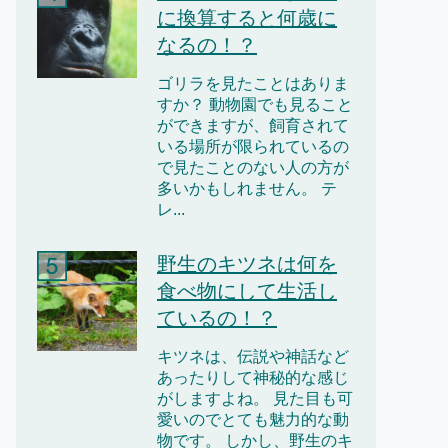
に換算すると何歳に
なるの！？
ゴリラを見たことはありま
すか？ 動物園でも見ること
ができますが、飼育されて
いる場所が限られているの
で見たことのない人の方が
多いかもしれません。 テ
レ...
野生のキツネは何を
食べ物にして生活し
ているの！？
キツネは、伝説や神話など
あったりして神秘的な感じ
がしますよね。 見た目も可
愛いのでとても魅力的な動
物です。 しかし、野生のキ