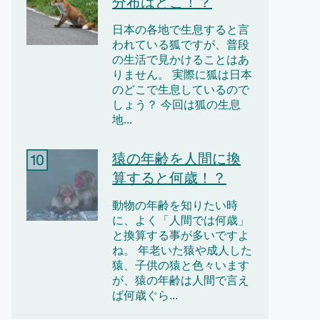
分布はどこ！？
日本の各地で生息すると言
われている狐ですが、普段
の生活で見かけることはあ
りません。 実際に狐は日本
のどこで生息しているので
しょう？ 今回は狐の生息
地...
猿の年齢を人間に換
算すると何歳！？
動物の年齢を知りたい時
に、よく「人間では何歳」
と換算する事が多いですよ
ね。 年老いた猿や成人した
猿、子供の猿と色々います
が、猿の年齢は人間で言え
ば何歳ぐら...