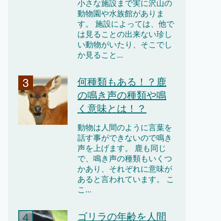
小さな施設まで実に沢山の
動物園や水族館がありま
す。 施設によっては、他で
は見ることの出来ない珍し
い動物がいたり、そこでし
か見ること...
何種類もある！？鹿
の鳴き声の種類や鳴
く意味とは！？
動物は人間のように言葉を
話す事ができないので鳴き
声を上げます。 鹿も同じ
で、鳴き声の種類もいくつ
かあり、それぞれに意味が
あると言われています。 こ
こ...
ゴリラの年齢を人間