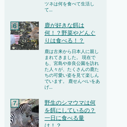
ツネは何を食べて生活し
て...
鹿が好きな餌は
何！？野菜やどんぐ
りは食べる！？
鹿は古来から日本人に親し
まれてきました。 現在で
も、宮島や奈良公園を訪れ
た人々が、たくさんの鹿た
ちの可愛い姿を見て楽しん
でいます。 鹿せんべいをあ
げ...
野生のシマウマは何
を餌にしているの？
一日に食べる量
は！？