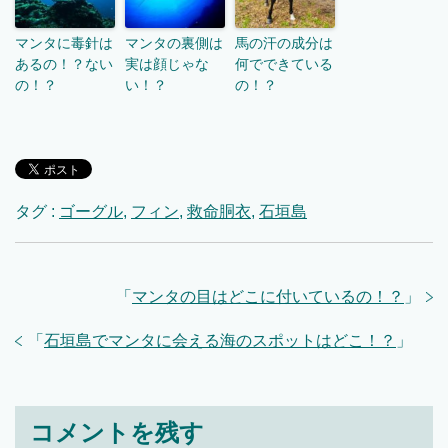
マンタに毒針は
マンタの裏側は
馬の汗の成分は
あるの！？ない
実は顔じゃな
何でできている
の！？
い！？
の！？
タグ :
ゴーグル
,
フィン
,
救命胴衣
,
石垣島
「
マンタの目はどこに付いているの！？
」
「
石垣島でマンタに会える海のスポットはどこ！？
」
コメントを残す