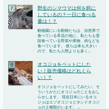
野生のシマウマは何を餌に
しているの？一日に食べる
量は！？
動物園にいる動物たちは、自然界で
食べている草花の他に、私たちも普
段食べている野菜や果物、肉などを
食べています。 彼らは体も大きい
ので、私たち人間よりも多く...
オコジョをペットにした
い！販売価格はどれくら
い！？
オコジョをペットにしてみたい、そ
ういうかたにオコジョのことをおし
らせします。 現在日本にいるオコ
ジョはエゾオコジョとホンドオコジ
ョの２種類がいます。 ...