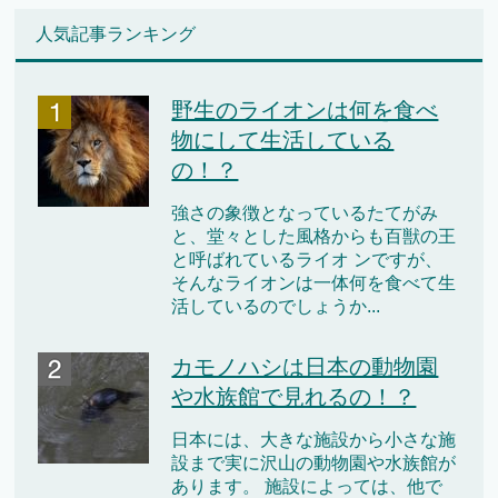
人気記事ランキング
野生のライオンは何を食べ
物にして生活している
の！？
強さの象徴となっているたてがみ
と、堂々とした風格からも百獣の王
と呼ばれているライオ ンですが、
そんなライオンは一体何を食べて生
活しているのでしょうか...
カモノハシは日本の動物園
や水族館で見れるの！？
日本には、大きな施設から小さな施
設まで実に沢山の動物園や水族館が
あります。 施設によっては、他で