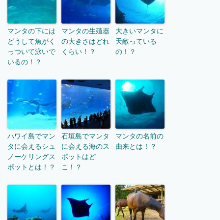
マンタの下には
マンタの生殖器
大きいマンタに
どうして魚がく
の大きさはどれ
天敵っている
っついて泳いで
くらい！？
の！？
いるの！？
ハワイ島でマン
石垣島でマンタ
マンタの名前の
タに会えるシュ
に会える海のス
由来とは！？
ノーケリングス
ポットはど
ポットとは！？
こ！？