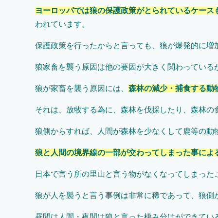
ヨーロッパでは狼の保護政策がとられているケース
われています。
保護政策を行ったからと言っても、狼が爆発的に増
狼家畜を襲う原因は他の要因が大きく関わっている
狼が家畜を襲う原因には、
森林の減少・捕食する動
それは、放牧する為に、森林を伐採したり、森林の
狼側からすれば、人間が森林を少なくして鹿等の動
狼と人間の境界線の一部が交わってしまった事によ
日本で言う所の里山と言う物がなくなってしまった
狼が人を襲うと言う事例は非常に稀であって、狼側
昼間は人間・夜間は狼と言った棲み分けができてい