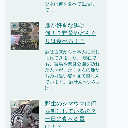
ツネは何を食べて生活し
て...
鹿が好きな餌は
何！？野菜やどんぐ
りは食べる！？
鹿は古来から日本人に親し
まれてきました。 現在で
も、宮島や奈良公園を訪れ
た人々が、たくさんの鹿た
ちの可愛い姿を見て楽しん
でいます。 鹿せんべいをあ
げ...
野生のシマウマは何
を餌にしているの？
一日に食べる量
は！？