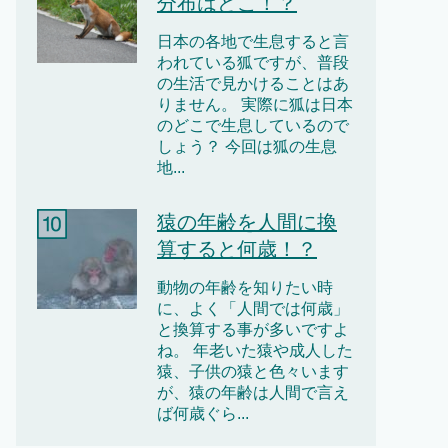
分布はどこ！？
日本の各地で生息すると言
われている狐ですが、普段
の生活で見かけることはあ
りません。 実際に狐は日本
のどこで生息しているので
しょう？ 今回は狐の生息
地...
猿の年齢を人間に換
算すると何歳！？
動物の年齢を知りたい時
に、よく「人間では何歳」
と換算する事が多いですよ
ね。 年老いた猿や成人した
猿、子供の猿と色々います
が、猿の年齢は人間で言え
ば何歳ぐら...