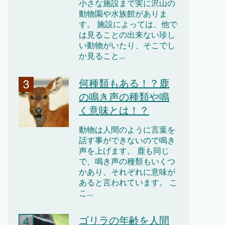
小さな施設まで実に沢山の
動物園や水族館がありま
す。 施設によっては、他で
は見ることの出来ない珍し
い動物がいたり、そこでし
か見ること...
何種類もある！？鹿
の鳴き声の種類や鳴
く意味とは！？
動物は人間のように言葉を
話す事ができないので鳴き
声を上げます。 鹿も同じ
で、鳴き声の種類もいくつ
かあり、それぞれに意味が
あると言われています。 こ
こ...
ゴリラの年齢を人間