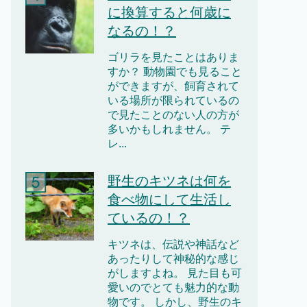
に換算すると何歳に
なるの！？
ゴリラを見たことはありま
すか？ 動物園でも見ること
ができますが、飼育されて
いる場所が限られているの
で見たことのない人の方が
多いかもしれません。 テ
レ...
野生のキツネは何を
食べ物にして生活し
ているの！？
キツネは、伝説や神話など
あったりして神秘的な感じ
がしますよね。 見た目も可
愛いのでとても魅力的な動
物です。 しかし、野生のキ