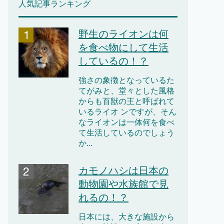
人気記事ランキング
野生のライオンは何
を食べ物にして生活
しているの！？
強さの象徴となっているた
てがみと、堂々とした風格
からも百獣の王と呼ばれて
いるライオ ンですが、そん
なライオンは一体何を食べ
て生活しているのでしょう
か...
カモノハシは日本の
動物園や水族館で見
れるの！？
日本には、大きな施設から