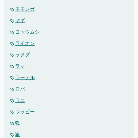
モモンガ
ヤギ
ヨトウムシ
ライオン
ラクダ
ラマ
ラーテル
ロバ
ワニ
ワラビー
狐
狼