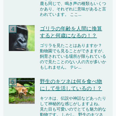
鹿も同じで、鳴き声の種類もいくつ
かあり、それぞれに意味があると言
われています。 ここ...
ゴリラの年齢を人間に換算
すると何歳になるの！？
ゴリラを見たことはありますか？
動物園でも見ることができますが、
飼育されている場所が限られている
ので見たことのない人の方が多いか
もしれません。 テレ...
野生のキツネは何を食べ物
にして生活しているの！？
キツネは、伝説や神話などあったり
して神秘的な感じがしますよね。
見た目も可愛いのでとても魅力的な
動物です。 しかし、野生のキツネ