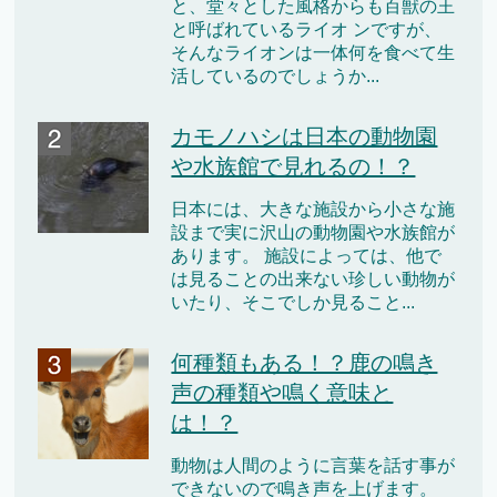
と、堂々とした風格からも百獣の王
と呼ばれているライオ ンですが、
そんなライオンは一体何を食べて生
活しているのでしょうか...
カモノハシは日本の動物園
や水族館で見れるの！？
日本には、大きな施設から小さな施
設まで実に沢山の動物園や水族館が
あります。 施設によっては、他で
は見ることの出来ない珍しい動物が
いたり、そこでしか見ること...
何種類もある！？鹿の鳴き
声の種類や鳴く意味と
は！？
動物は人間のように言葉を話す事が
できないので鳴き声を上げます。