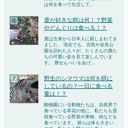
は何を食べて生活して...
鹿が好きな餌は何！？野菜
やどんぐりは食べる！？
鹿は古来から日本人に親しまれてき
ました。 現在でも、宮島や奈良公
園を訪れた人々が、たくさんの鹿た
ちの可愛い姿を見て楽しんでいま
す。 鹿せんべいをあげ...
野生のシマウマは何を餌に
しているの？一日に食べる
量は！？
動物園にいる動物たちは、自然界で
食べている草花の他に、私たちも普
段食べている野菜や果物、肉などを
食べています。 彼らは体も大きい