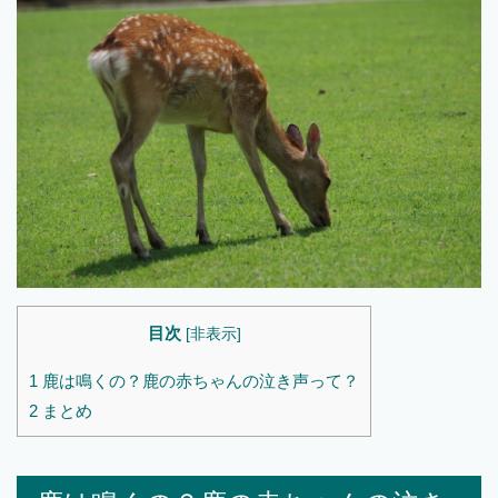
目次
[
非表示
]
1
鹿は鳴くの？鹿の赤ちゃんの泣き声って？
2
まとめ