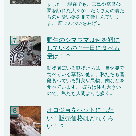
ました。 現在でも、宮島や奈良公
園を訪れた人々が、たくさんの鹿た
ちの可愛い姿を見て楽しんでいま
す。 鹿せんべいをあげ...
野生のシマウマは何を餌に
しているの？一日に食べる
量は！？
動物園にいる動物たちは、自然界で
食べている草花の他に、私たちも普
段食べている野菜や果物、肉などを
食べています。 彼らは体も大きい
ので、私たち人間よりも多く...
オコジョをペットにした
い！販売価格はどれくら
い！？