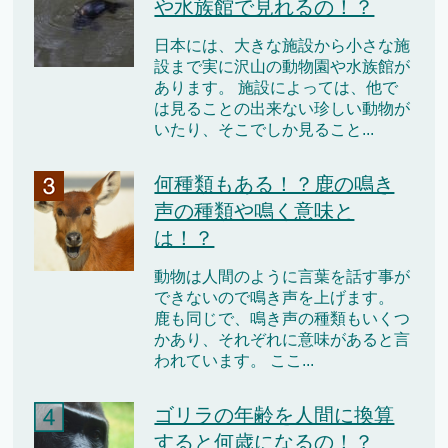
や水族館で見れるの！？
日本には、大きな施設から小さな施
設まで実に沢山の動物園や水族館が
あります。 施設によっては、他で
は見ることの出来ない珍しい動物が
いたり、そこでしか見ること...
何種類もある！？鹿の鳴き
声の種類や鳴く意味と
は！？
動物は人間のように言葉を話す事が
できないので鳴き声を上げます。
鹿も同じで、鳴き声の種類もいくつ
かあり、それぞれに意味があると言
われています。 ここ...
ゴリラの年齢を人間に換算
すると何歳になるの！？