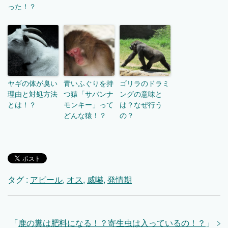
った！？
ヤギの体が臭い
青いふぐりを持
ゴリラのドラミ
理由と対処方法
つ猿「サバンナ
ングの意味と
とは！？
モンキー」って
は？なぜ行う
どんな猿！？
の？
タグ :
アピール
,
オス
,
威嚇
,
発情期
「
鹿の糞は肥料になる！？寄生虫は入っているの！？
」