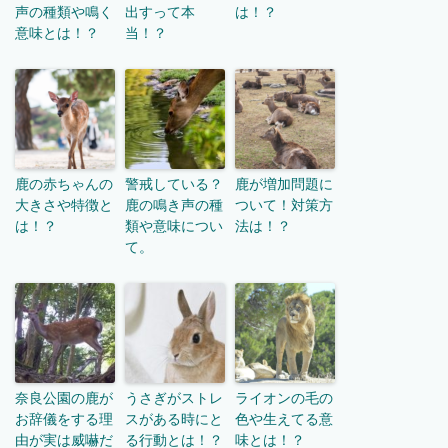
声の種類や鳴く
出すって本
は！？
意味とは！？
当！？
鹿の赤ちゃんの
警戒している？
鹿が増加問題に
大きさや特徴と
鹿の鳴き声の種
ついて！対策方
は！？
類や意味につい
法は！？
て。
奈良公園の鹿が
うさぎがストレ
ライオンの毛の
お辞儀をする理
スがある時にと
色や生えてる意
由が実は威嚇だ
る行動とは！？
味とは！？