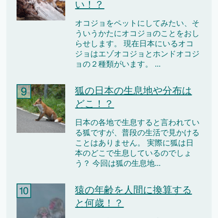
い！？
オコジョをペットにしてみたい、そ
ういうかたにオコジョのことをおし
らせします。 現在日本にいるオコ
ジョはエゾオコジョとホンドオコジ
ョの２種類がいます。 ...
狐の日本の生息地や分布は
どこ！？
日本の各地で生息すると言われてい
る狐ですが、普段の生活で見かける
ことはありません。 実際に狐は日
本のどこで生息しているのでしょ
う？ 今回は狐の生息地...
猿の年齢を人間に換算する
と何歳！？