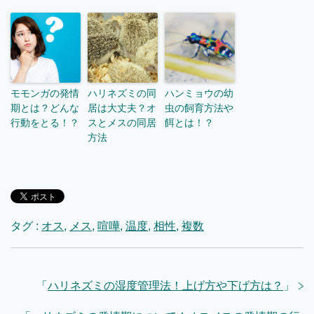
モモンガの発情
ハリネズミの同
ハンミョウの幼
期とは？どんな
居は大丈夫？オ
虫の飼育方法や
行動をとる！？
スとメスの同居
餌とは！？
方法
タグ :
オス
,
メス
,
喧嘩
,
温度
,
相性
,
複数
「
ハリネズミの湿度管理法！上げ方や下げ方は？
」