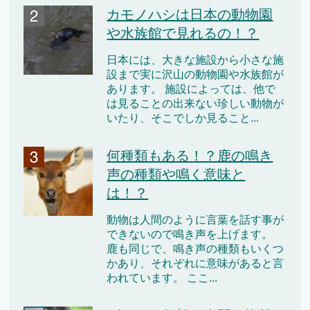
カモノハシは日本の動物園
や水族館で見れるの！？
日本には、大きな施設から小さな施
設まで実に沢山の動物園や水族館が
あります。 施設によっては、他で
は見ることの出来ない珍しい動物が
いたり、そこでしか見ること...
何種類もある！？鹿の鳴き
声の種類や鳴く意味と
は！？
動物は人間のように言葉を話す事が
できないので鳴き声を上げます。
鹿も同じで、鳴き声の種類もいくつ
かあり、それぞれに意味があると言
われています。 ここ...