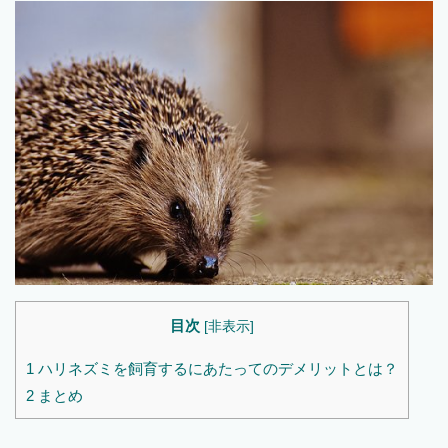
目次
[
非表示
]
1
ハリネズミを飼育するにあたってのデメリットとは？
2
まとめ