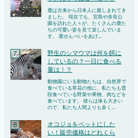
鹿は古来から日本人に親しまれてき
ました。 現在でも、宮島や奈良公
園を訪れた人々が、たくさんの鹿た
ちの可愛い姿を見て楽しんでいま
す。 鹿せんべいをあげ...
野生のシマウマは何を餌に
しているの？一日に食べる
量は！？
動物園にいる動物たちは、自然界で
食べている草花の他に、私たちも普
段食べている野菜や果物、肉などを
食べています。 彼らは体も大きい
ので、私たち人間よりも多く...
オコジョをペットにした
い！販売価格はどれくら