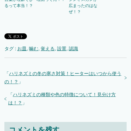
るって本当！？
広まったのはな
ぜ！？
タグ :
お皿
,
噛む
,
覚える
,
設置
,
認識
「
ハリネズミの冬の寒さ対策！ヒーターはいつから使う
の！？
」
「
ハリネズミの種類や色の特徴について！見分け方
は！？
」
コメントを残す