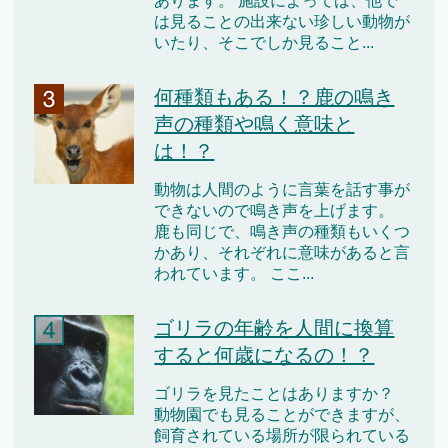
あります。 施設によっては、他で
は見ることの出来ない珍しい動物が
いたり、そこでしか見ること...
何種類もある！？鹿の鳴き
声の種類や鳴く意味と
は！？
動物は人間のように言葉を話す事が
できないので鳴き声を上げます。
鹿も同じで、鳴き声の種類もいくつ
かあり、それぞれに意味があると言
われています。 ここ...
ゴリラの年齢を人間に換算
すると何歳になるの！？
ゴリラを見たことはありますか？
動物園でも見ることができますが、
飼育されている場所が限られている