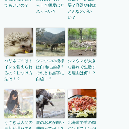
でもいいの？
ら！？頻度はど
要？容器や砂は
れくらい？
どんなのがい
い？
ハリネズミはト
シマウマの模様
シマウマが大き
イレを覚えられ
は白地に黒線？
な群れで生活す
るの？しつけ方
それとも黒字に
る理由は何！？
法は！？
白線！？
うさぎは人間の
鹿のお尻が白い
北海道で羊の肉
言葉が理解でき
理由って何！？
ジンギスカンが