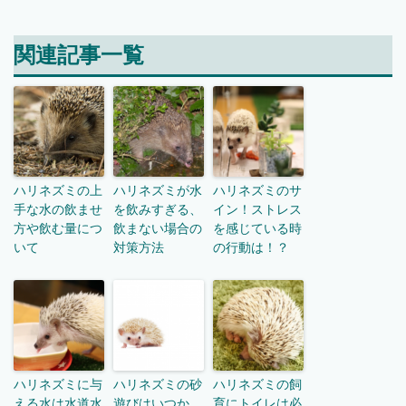
関連記事一覧
ハリネズミの上
ハリネズミが水
ハリネズミのサ
手な水の飲ませ
を飲みすぎる、
イン！ストレス
方や飲む量につ
飲まない場合の
を感じている時
いて
対策方法
の行動は！？
ハリネズミに与
ハリネズミの砂
ハリネズミの飼
える水は水道水
遊びはいつか
育にトイレは必