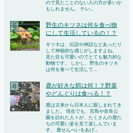
ので見たことのない人の方が多いか
もしれません。 テレ...
野生のキツネは何を食べ物
にして生活しているの！？
キツネは、伝説や神話などあったり
して神秘的な感じがしますよね。
見た目も可愛いのでとても魅力的な
動物です。 しかし、野生のキツネ
は何を食べて生活して...
鹿が好きな餌は何！？野菜
やどんぐりは食べる！？
鹿は古来から日本人に親しまれてき
ました。 現在でも、宮島や奈良公
園を訪れた人々が、たくさんの鹿た
ちの可愛い姿を見て楽しんでいま
す。 鹿せんべいをあげ...