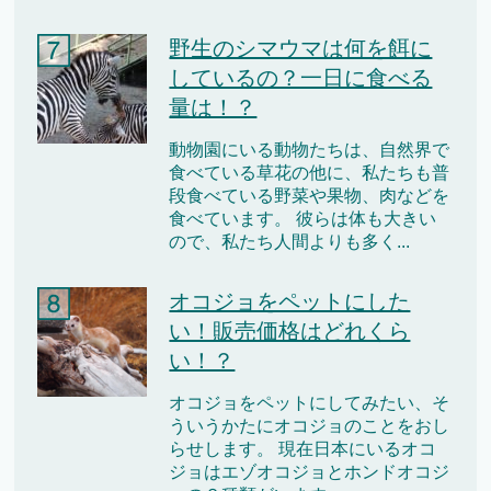
野生のシマウマは何を餌に
しているの？一日に食べる
量は！？
動物園にいる動物たちは、自然界で
食べている草花の他に、私たちも普
段食べている野菜や果物、肉などを
食べています。 彼らは体も大きい
ので、私たち人間よりも多く...
オコジョをペットにした
い！販売価格はどれくら
い！？
オコジョをペットにしてみたい、そ
ういうかたにオコジョのことをおし
らせします。 現在日本にいるオコ
ジョはエゾオコジョとホンドオコジ