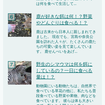
は何を食べて生活して...
鹿が好きな餌は何！？野菜
やどんぐりは食べる！？
鹿は古来から日本人に親しまれてき
ました。 現在でも、宮島や奈良公
園を訪れた人々が、たくさんの鹿た
ちの可愛い姿を見て楽しんでいま
す。 鹿せんべいをあげ...
野生のシマウマは何を餌に
しているの？一日に食べる
量は！？
動物園にいる動物たちは、自然界で
食べている草花の他に、私たちも普
段食べている野菜や果物、肉などを
食べています。 彼らは体も大きい