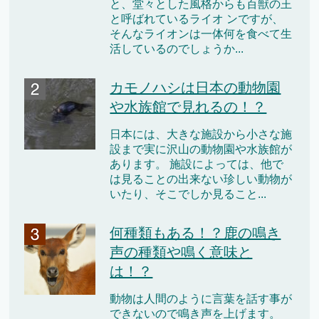
と、堂々とした風格からも百獣の王
と呼ばれているライオ ンですが、
そんなライオンは一体何を食べて生
活しているのでしょうか...
カモノハシは日本の動物園
や水族館で見れるの！？
日本には、大きな施設から小さな施
設まで実に沢山の動物園や水族館が
あります。 施設によっては、他で
は見ることの出来ない珍しい動物が
いたり、そこでしか見ること...
何種類もある！？鹿の鳴き
声の種類や鳴く意味と
は！？
動物は人間のように言葉を話す事が
できないので鳴き声を上げます。