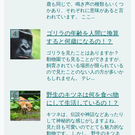
鹿も同じで、鳴き声の種類もいくつ
かあり、それぞれに意味があると言
われています。 ここ...
ゴリラの年齢を人間に換算
すると何歳になるの！？
ゴリラを見たことはありますか？
動物園でも見ることができますが、
飼育されている場所が限られている
ので見たことのない人の方が多いか
もしれません。 テレ...
野生のキツネは何を食べ物
にして生活しているの！？
キツネは、伝説や神話などあったり
して神秘的な感じがしますよね。
見た目も可愛いのでとても魅力的な
動物です。 しかし、野生のキツネ