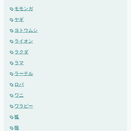
モモンガ
ヤギ
ヨトウムシ
ライオン
ラクダ
ラマ
ラーテル
ロバ
ワニ
ワラビー
狐
狼