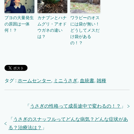
ブヨの大量発生
カナブンとハナ
ワラビーのオス
の原因は一体
ムグリ・アオド
には袋が無い！
何！？
ウガネの違い
どうしてメスだ
は？
け袋がある
の！？
タグ :
ホームセンター
,
ミニうさぎ
,
血統書
,
雑種
「
うさぎの性格って成長途中で変わるの！？
」
「
うさぎのスナッフルってどんな病気？どんな症状があ
る？治療法は？
」