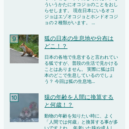
ういうかたにオコジョのことをおし
らせします。 現在日本にいるオコ
ジョはエゾオコジョとホンドオコジ
ョの２種類がいます。 ...
狐の日本の生息地や分布は
どこ！？
日本の各地で生息すると言われてい
る狐ですが、普段の生活で見かける
ことはありません。 実際に狐は日
本のどこで生息しているのでしょ
う？ 今回は狐の生息地...
猿の年齢を人間に換算する
と何歳！？
動物の年齢を知りたい時に、よく
「人間では何歳」と換算する事が多
いですよね。 年老いた猿や成人し