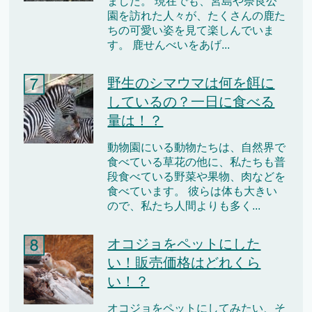
ました。 現在でも、宮島や奈良公
園を訪れた人々が、たくさんの鹿た
ちの可愛い姿を見て楽しんでいま
す。 鹿せんべいをあげ...
野生のシマウマは何を餌に
しているの？一日に食べる
量は！？
動物園にいる動物たちは、自然界で
食べている草花の他に、私たちも普
段食べている野菜や果物、肉などを
食べています。 彼らは体も大きい
ので、私たち人間よりも多く...
オコジョをペットにした
い！販売価格はどれくら
い！？
オコジョをペットにしてみたい、そ