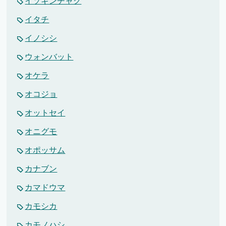
イソギンチャク
イタチ
イノシシ
ウォンバット
オケラ
オコジョ
オットセイ
オニグモ
オポッサム
カナブン
カマドウマ
カモシカ
カモノハシ