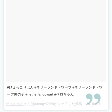
#ひょっこりはん #ネザーランドドワーフ #ネザーランドドワ
ーフ男の子 #netherlanddwarf #ペロちゃん
たっちゃん
さん(@tatsuya299)がシェアした投稿 –
2018年 7月月25日午後2時40分PDT