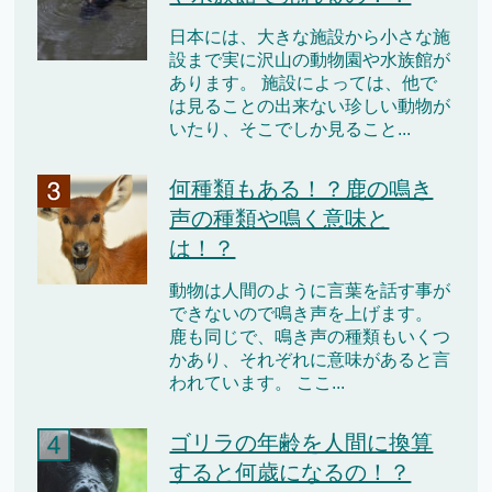
日本には、大きな施設から小さな施
設まで実に沢山の動物園や水族館が
あります。 施設によっては、他で
は見ることの出来ない珍しい動物が
いたり、そこでしか見ること...
何種類もある！？鹿の鳴き
声の種類や鳴く意味と
は！？
動物は人間のように言葉を話す事が
できないので鳴き声を上げます。
鹿も同じで、鳴き声の種類もいくつ
かあり、それぞれに意味があると言
われています。 ここ...
ゴリラの年齢を人間に換算
すると何歳になるの！？