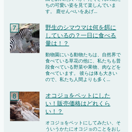
ちの可愛い姿を見て楽しんでいま
す。 鹿せんべいをあげ...
野生のシマウマは何を餌に
しているの？一日に食べる
量は！？
動物園にいる動物たちは、自然界で
食べている草花の他に、私たちも普
段食べている野菜や果物、肉などを
食べています。 彼らは体も大きい
ので、私たち人間よりも多く...
オコジョをペットにした
い！販売価格はどれくら
い！？
オコジョをペットにしてみたい、そ
ういうかたにオコジョのことをおし