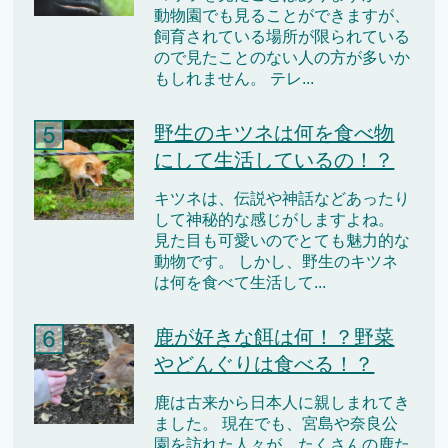
動物園でも見ることができますが、
飼育されている場所が限られている
ので見たことのない人の方が多いか
もしれません。 テレ...
野生のキツネは何を食べ物
にして生活しているの！？
キツネは、伝説や神話などあったり
して神秘的な感じがしますよね。
見た目も可愛いのでとても魅力的な
動物です。 しかし、野生のキツネ
は何を食べて生活して...
鹿が好きな餌は何！？野菜
やどんぐりは食べる！？
鹿は古来から日本人に親しまれてき
ました。 現在でも、宮島や奈良公
園を訪れた人々が、たくさんの鹿た