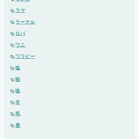
ラマ
ラーテル
ロバ
ワニ
ワラビー
狐
狼
猿
羊
馬
鹿