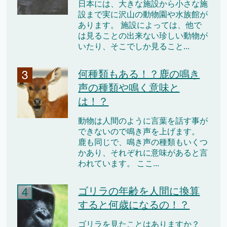
日本には、大きな施設から小さな施
設まで実に沢山の動物園や水族館が
あります。 施設によっては、他で
は見ることの出来ない珍しい動物が
いたり、そこでしか見ること...
何種類もある！？鹿の鳴き
声の種類や鳴く意味と
は！？
動物は人間のように言葉を話す事が
できないので鳴き声を上げます。
鹿も同じで、鳴き声の種類もいくつ
かあり、それぞれに意味があると言
われています。 ここ...
ゴリラの年齢を人間に換算
すると何歳になるの！？
ゴリラを見たことはありますか？