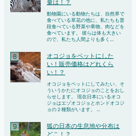
量は！？
動物園にいる動物たちは、自然界で
食べている草花の他に、私たちも普
段食べている野菜や果物、肉などを
食べています。 彼らは体も大きい
ので、私たち人間よりも多く...
オコジョをペットにした
い！販売価格はどれくら
い！？
オコジョをペットにしてみたい、そ
ういうかたにオコジョのことをおし
らせします。 現在日本にいるオコ
ジョはエゾオコジョとホンドオコジ
ョの２種類がいます。 ...
狐の日本の生息地や分布は
どこ！？