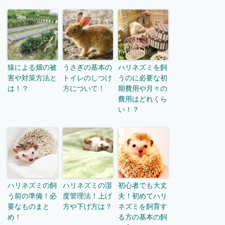
猿による畑の被
うさぎの基本の
ハリネズミを飼
害や対策方法と
トイレのしつけ
うのに必要な初
は！？
方について！
期費用や月々の
費用はどれくら
い！？
ハリネズミの飼
ハリネズミの湿
初心者でも大丈
う前の準備！必
度管理法！上げ
夫！初めてハリ
要なものまと
方や下げ方は？
ネズミを飼育す
め！
る方の基本の飼