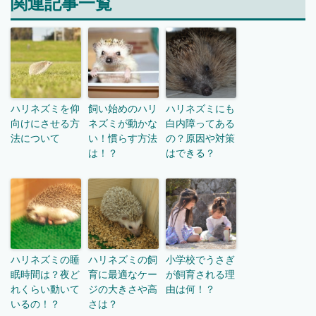
関連記事一覧
ハリネズミを仰
飼い始めのハリ
ハリネズミにも
向けにさせる方
ネズミが動かな
白内障ってある
法について
い！慣らす方法
の？原因や対策
は！？
はできる？
ハリネズミの睡
ハリネズミの飼
小学校でうさぎ
眠時間は？夜ど
育に最適なケー
が飼育される理
れくらい動いて
ジの大きさや高
由は何！？
いるの！？
さは？