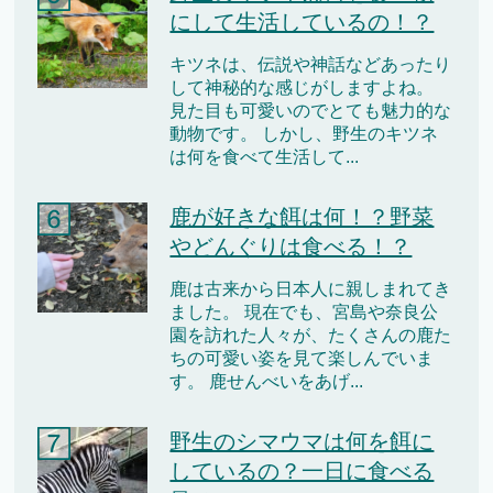
にして生活しているの！？
キツネは、伝説や神話などあったり
して神秘的な感じがしますよね。
見た目も可愛いのでとても魅力的な
動物です。 しかし、野生のキツネ
は何を食べて生活して...
鹿が好きな餌は何！？野菜
やどんぐりは食べる！？
鹿は古来から日本人に親しまれてき
ました。 現在でも、宮島や奈良公
園を訪れた人々が、たくさんの鹿た
ちの可愛い姿を見て楽しんでいま
す。 鹿せんべいをあげ...
野生のシマウマは何を餌に
しているの？一日に食べる