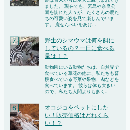
鹿は古来から日本人に親しまれてき
ました。 現在でも、宮島や奈良公
園を訪れた人々が、たくさんの鹿た
ちの可愛い姿を見て楽しんでいま
す。 鹿せんべいをあげ...
野生のシマウマは何を餌に
しているの？一日に食べる
量は！？
動物園にいる動物たちは、自然界で
食べている草花の他に、私たちも普
段食べている野菜や果物、肉などを
食べています。 彼らは体も大きい
ので、私たち人間よりも多く...
オコジョをペットにした
い！販売価格はどれくら
い！？