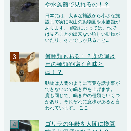
や水族館で見れるの！？
日本には、大きな施設から小さな施
設まで実に沢山の動物園や水族館が
あります。 施設によっては、他で
は見ることの出来ない珍しい動物が
いたり、そこでしか見ること...
何種類もある！？鹿の鳴き
声の種類や鳴く意味と
は！？
動物は人間のように言葉を話す事が
できないので鳴き声を上げます。
鹿も同じで、鳴き声の種類もいくつ
かあり、それぞれに意味があると言
われています。 ここ...
ゴリラの年齢を人間に換算