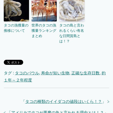
タコの漁獲量の
世界のタコの漁
タコの島と言わ
推移について
獲量ランキング
れるくらい有名
まとめ
な日間賀島と
は！？
タグ :
タコのパウル
,
寿命が短い生物
,
正確な生存日数
,
約
１年～２年程度
「
タコの種類のイイダコの値段はいくら！？
」
「
アメリカでタコが悪魔の魚と言われる理由とは！？
」