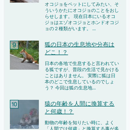
オコジョをペットにしてみたい、そ
ういうかたにオコジョのことをおし
らせします。 現在日本にいるオコ
ジョはエゾオコジョとホンドオコジ
ョの２種類がいます。 ...
狐の日本の生息地や分布は
どこ！？
日本の各地で生息すると言われてい
る狐ですが、普段の生活で見かける
ことはありません。 実際に狐は日
本のどこで生息しているのでしょ
う？ 今回は狐の生息地...
猿の年齢を人間に換算する
と何歳！？
動物の年齢を知りたい時に、よく
「人間では何歳」と換算する事が多