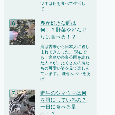
ツネは何を食べて生活し
て...
鹿が好きな餌は
何！？野菜やどんぐ
りは食べる！？
鹿は古来から日本人に親し
まれてきました。 現在で
も、宮島や奈良公園を訪れ
た人々が、たくさんの鹿た
ちの可愛い姿を見て楽しん
でいます。 鹿せんべいをあ
げ...
野生のシマウマは何
を餌にしているの？
一日に食べる量
は！？