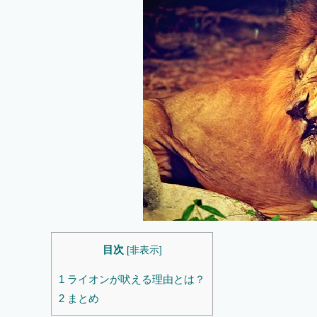
目次
[
非表示
]
1
ライオンが吠える理由とは？
2
まとめ