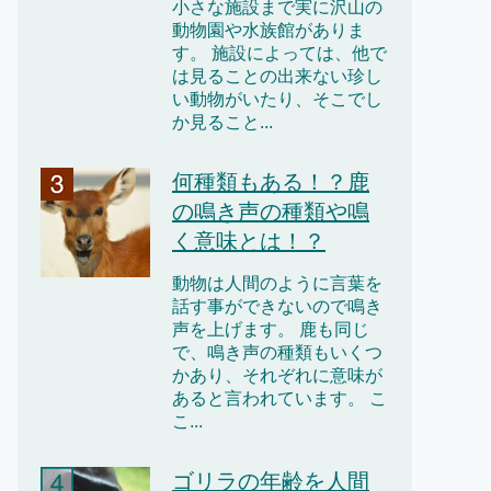
小さな施設まで実に沢山の
動物園や水族館がありま
す。 施設によっては、他で
は見ることの出来ない珍し
い動物がいたり、そこでし
か見ること...
何種類もある！？鹿
の鳴き声の種類や鳴
く意味とは！？
動物は人間のように言葉を
話す事ができないので鳴き
声を上げます。 鹿も同じ
で、鳴き声の種類もいくつ
かあり、それぞれに意味が
あると言われています。 こ
こ...
ゴリラの年齢を人間