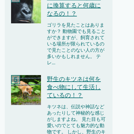
に換算すると何歳に
なるの！？
ゴリラを見たことはありま
すか？ 動物園でも見ること
ができますが、飼育されて
いる場所が限られているの
で見たことのない人の方が
多いかもしれません。 テ
レ...
野生のキツネは何を
食べ物にして生活し
ているの！？
キツネは、伝説や神話など
あったりして神秘的な感じ
がしますよね。 見た目も可
愛いのでとても魅力的な動
物です。 しかし、野生のキ