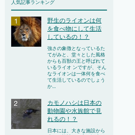
人気記事ランキング
野生のライオンは何
を食べ物にして生活
しているの！？
強さの象徴となっているた
てがみと、堂々とした風格
からも百獣の王と呼ばれて
いるライオ ンですが、そん
なライオンは一体何を食べ
て生活しているのでしょう
か...
カモノハシは日本の
動物園や水族館で見
れるの！？
日本には、大きな施設から