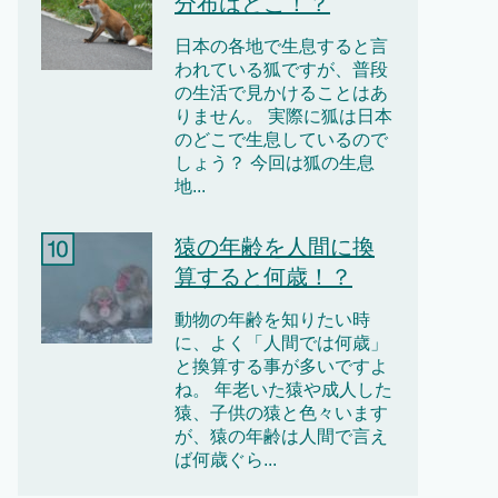
分布はどこ！？
日本の各地で生息すると言
われている狐ですが、普段
の生活で見かけることはあ
りません。 実際に狐は日本
のどこで生息しているので
しょう？ 今回は狐の生息
地...
猿の年齢を人間に換
算すると何歳！？
動物の年齢を知りたい時
に、よく「人間では何歳」
と換算する事が多いですよ
ね。 年老いた猿や成人した
猿、子供の猿と色々います
が、猿の年齢は人間で言え
ば何歳ぐら...