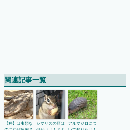
関連記事一覧
【鰐】は虫類な
シマリスの餌は
アルマジロにつ
のになぜ魚偏？
何がいい！？ミ
いて知りたい！