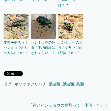
は！？
昆虫を釣ろう！
ハンミョウの飼
ハンミョウの大
ハンミョウ釣り
育！平均値段は
きさや見た目の
の方法について
どれくらい！？
特徴について
タグ :
ホソツヤアリバチ
,
昆虫類
,
爬虫類
,
鳥類
「
赤いハンミョウの種類って一体何！？
」