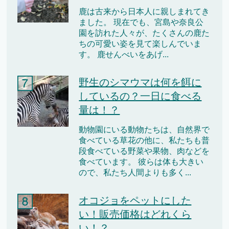
鹿は古来から日本人に親しまれてき
ました。 現在でも、宮島や奈良公
園を訪れた人々が、たくさんの鹿た
ちの可愛い姿を見て楽しんでいま
す。 鹿せんべいをあげ...
野生のシマウマは何を餌に
しているの？一日に食べる
量は！？
動物園にいる動物たちは、自然界で
食べている草花の他に、私たちも普
段食べている野菜や果物、肉などを
食べています。 彼らは体も大きい
ので、私たち人間よりも多く...
オコジョをペットにした
い！販売価格はどれくら
い！？