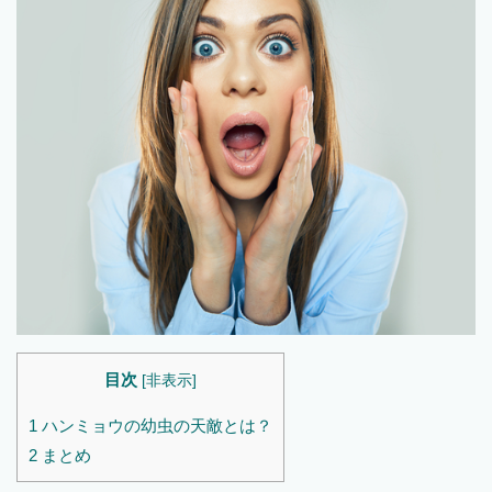
目次
[
非表示
]
1
ハンミョウの幼虫の天敵とは？
2
まとめ