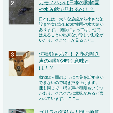
カモノハシは日本の動物園
や水族館で見れるの！？
日本には、大きな施設から小さな施
設まで実に沢山の動物園や水族館が
あります。 施設によっては、他で
は見ることの出来ない珍しい動物が
いたり、そこでしか見ること...
何種類もある！？鹿の鳴き
声の種類や鳴く意味と
は！？
動物は人間のように言葉を話す事が
できないので鳴き声を上げます。
鹿も同じで、鳴き声の種類もいくつ
かあり、それぞれに意味があると言
われています。 ここ...
ゴリラの年齢を人間に換算