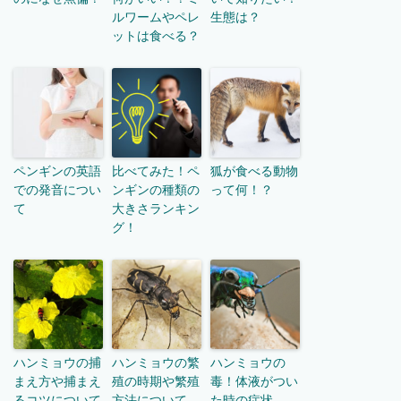
ルワームやペレ
生態は？
ットは食べる？
ペンギンの英語
比べてみた！ペ
狐が食べる動物
での発音につい
ンギンの種類の
って何！？
て
大きさランキン
グ！
ハンミョウの捕
ハンミョウの繁
ハンミョウの
まえ方や捕まえ
殖の時期や繁殖
毒！体液がつい
るコツについて
方法について
た時の症状