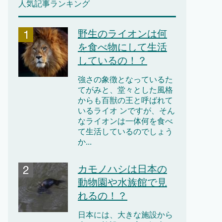
人気記事ランキング
野生のライオンは何
を食べ物にして生活
しているの！？
強さの象徴となっているた
てがみと、堂々とした風格
からも百獣の王と呼ばれて
いるライオ ンですが、そん
なライオンは一体何を食べ
て生活しているのでしょう
か...
カモノハシは日本の
動物園や水族館で見
れるの！？
日本には、大きな施設から