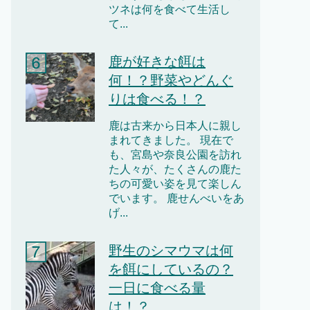
ツネは何を食べて生活し
て...
鹿が好きな餌は
何！？野菜やどんぐ
りは食べる！？
鹿は古来から日本人に親し
まれてきました。 現在で
も、宮島や奈良公園を訪れ
た人々が、たくさんの鹿た
ちの可愛い姿を見て楽しん
でいます。 鹿せんべいをあ
げ...
野生のシマウマは何
を餌にしているの？
一日に食べる量
は！？