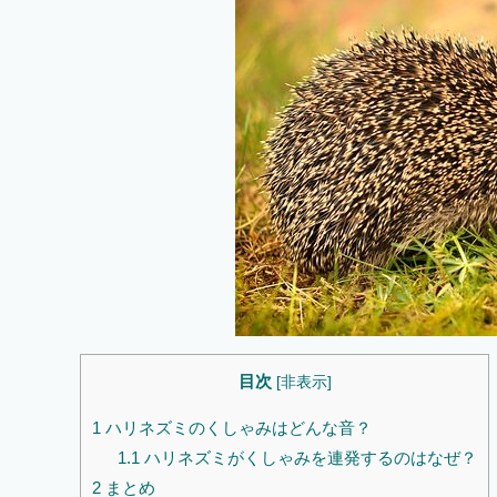
目次
[
非表示
]
1
ハリネズミのくしゃみはどんな音？
1.1
ハリネズミがくしゃみを連発するのはなぜ？
2
まとめ