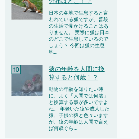
分布はどこ！？
日本の各地で生息すると言
われている狐ですが、普段
の生活で見かけることはあ
りません。 実際に狐は日本
のどこで生息しているので
しょう？ 今回は狐の生息
地...
猿の年齢を人間に換
算すると何歳！？
動物の年齢を知りたい時
に、よく「人間では何歳」
と換算する事が多いですよ
ね。 年老いた猿や成人した
猿、子供の猿と色々います
が、猿の年齢は人間で言え
ば何歳ぐら...