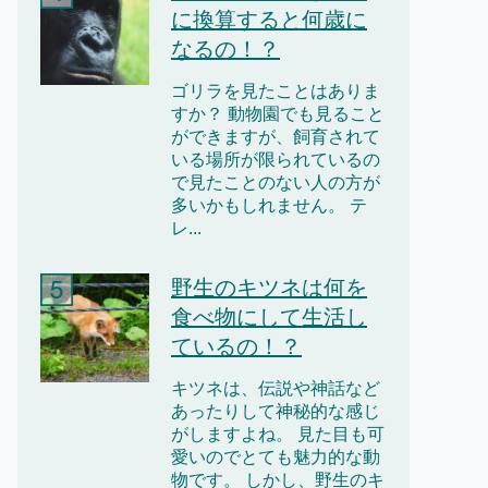
に換算すると何歳に
なるの！？
ゴリラを見たことはありま
すか？ 動物園でも見ること
ができますが、飼育されて
いる場所が限られているの
で見たことのない人の方が
多いかもしれません。 テ
レ...
野生のキツネは何を
食べ物にして生活し
ているの！？
キツネは、伝説や神話など
あったりして神秘的な感じ
がしますよね。 見た目も可
愛いのでとても魅力的な動
物です。 しかし、野生のキ