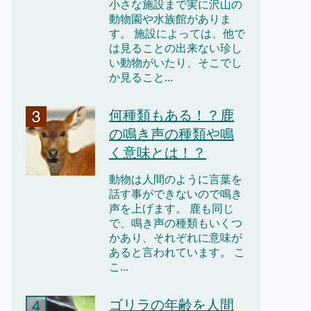
小さな施設まで実に沢山の
動物園や水族館がありま
す。 施設によっては、他で
は見ることの出来ない珍し
い動物がいたり、そこでし
か見ること...
何種類もある！？鹿
の鳴き声の種類や鳴
く意味とは！？
動物は人間のように言葉を
話す事ができないので鳴き
声を上げます。 鹿も同じ
で、鳴き声の種類もいくつ
かあり、それぞれに意味が
あると言われています。 こ
こ...
ゴリラの年齢を人間