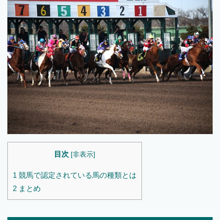
目次
[
非表示
]
1
競馬で認定されている馬の種類とは
2
まとめ