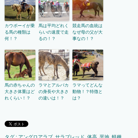
カウボーイが乗
馬は平均どれく
競走馬の血統は
る馬の種類は
らいの速度で走
なぜ母の父が大
何！？
るの！？
事なの！？
馬の赤ちゃんの
ラマとアルパカ
ラマってどんな
大きさ体重はど
の身長や大きさ
動物！？特徴と
れくらい！？
の違いは！？
は？
タグ :
アングロアラブ
,
サラブレッド
,
体高
,
平地
,
軽種