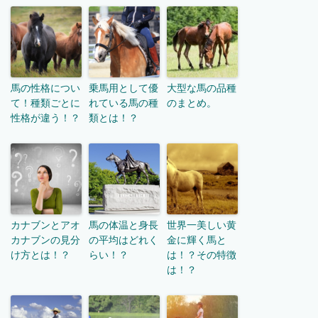
馬の性格につい
乗馬用として優
大型な馬の品種
て！種類ごとに
れている馬の種
のまとめ。
性格が違う！？
類とは！？
カナブンとアオ
馬の体温と身長
世界一美しい黄
カナブンの見分
の平均はどれく
金に輝く馬と
け方とは！？
らい！？
は！？その特徴
は！？