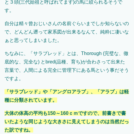
と３頭(三代始祖と呼ばれてます)の馬に絞られるそうで
す。
自分は精々曾おじいさんの名前ぐらいまでしか知らないの
で、どんどん遡って家系図が出来るなんて、純粋に凄いな
ぁと思ってしまいました。
ちなみに、「サラブレッド」とは、Thorough (完璧な、徹
底的な、完全な) とbred(品種、育ち)が合わさって出来た
言葉で、人間による完全に管理下にある馬という事だそう
ですよ。
「サラブレッド」や「アングロアラブ」、「アラブ」は軽
種に分類されています。
大体の体高の平均も150～160ｃｍですので、前書きで書
いたような同じような大きさに見えてしまうのは当然だっ
た訳ですね。