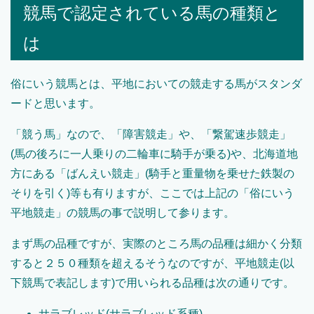
競馬で認定されている馬の種類と
は
俗にいう競馬とは、平地においての競走する馬がスタンダ
ードと思います。
「競う馬」なので、「障害競走」や、「繋駕速歩競走」
(馬の後ろに一人乗りの二輪車に騎手が乗る)や、北海道地
方にある「ばんえい競走」(騎手と重量物を乗せた鉄製の
そりを引く)等も有りますが、ここでは上記の「俗にいう
平地競走」の競馬の事で説明して参ります。
まず馬の品種ですが、実際のところ馬の品種は細かく分類
すると２５０種類を超えるそうなのですが、平地競走(以
下競馬で表記します)で用いられる品種は次の通りです。
サラブレッド(サラブレッド系種)