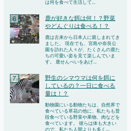
は何を食べて生活して...
鹿が好きな餌は何！？野菜
やどんぐりは食べる！？
鹿は古来から日本人に親しまれてき
ました。 現在でも、宮島や奈良公
園を訪れた人々が、たくさんの鹿た
ちの可愛い姿を見て楽しんでいま
す。 鹿せんべいをあげ...
野生のシマウマは何を餌に
しているの？一日に食べる
量は！？
動物園にいる動物たちは、自然界で
食べている草花の他に、私たちも普
段食べている野菜や果物、肉などを
食べています。 彼らは体も大きい
ので、私たち人間よりも多く...