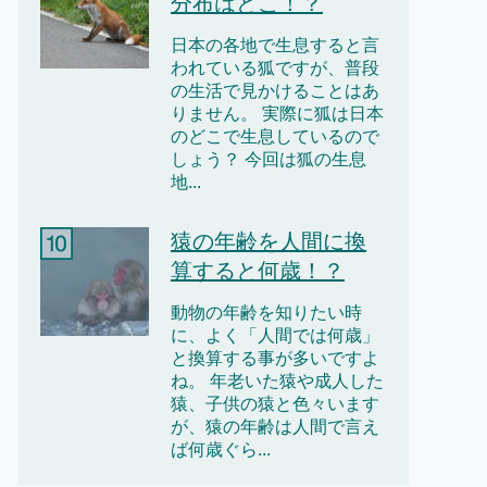
分布はどこ！？
日本の各地で生息すると言
われている狐ですが、普段
の生活で見かけることはあ
りません。 実際に狐は日本
のどこで生息しているので
しょう？ 今回は狐の生息
地...
猿の年齢を人間に換
算すると何歳！？
動物の年齢を知りたい時
に、よく「人間では何歳」
と換算する事が多いですよ
ね。 年老いた猿や成人した
猿、子供の猿と色々います
が、猿の年齢は人間で言え
ば何歳ぐら...