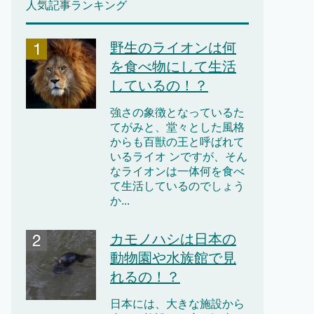
人気記事ランキング
野生のライオンは何
を食べ物にして生活
しているの！？
強さの象徴となっているた
てがみと、堂々とした風格
からも百獣の王と呼ばれて
いるライオ ンですが、そん
なライオンは一体何を食べ
て生活しているのでしょう
か...
カモノハシは日本の
動物園や水族館で見
れるの！？
日本には、大きな施設から