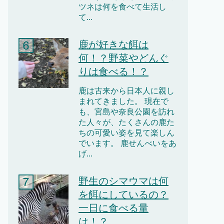
ツネは何を食べて生活し
て...
鹿が好きな餌は
何！？野菜やどんぐ
りは食べる！？
鹿は古来から日本人に親し
まれてきました。 現在で
も、宮島や奈良公園を訪れ
た人々が、たくさんの鹿た
ちの可愛い姿を見て楽しん
でいます。 鹿せんべいをあ
げ...
野生のシマウマは何
を餌にしているの？
一日に食べる量
は！？