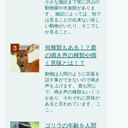
小さな施設まで実に沢山の
動物園や水族館がありま
す。 施設によっては、他で
は見ることの出来ない珍し
い動物がいたり、そこでし
か見ること...
何種類もある！？鹿
の鳴き声の種類や鳴
く意味とは！？
動物は人間のように言葉を
話す事ができないので鳴き
声を上げます。 鹿も同じ
で、鳴き声の種類もいくつ
かあり、それぞれに意味が
あると言われています。 こ
こ...
ゴリラの年齢を人間