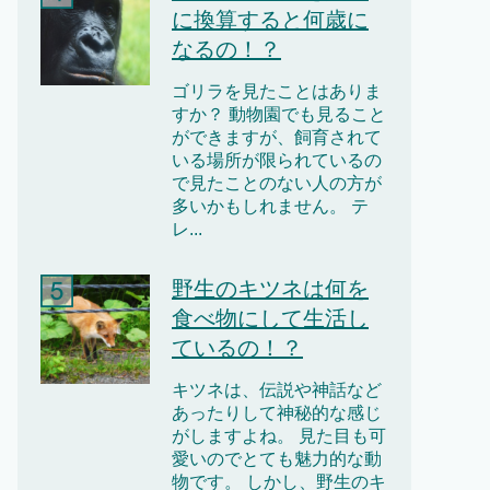
に換算すると何歳に
なるの！？
ゴリラを見たことはありま
すか？ 動物園でも見ること
ができますが、飼育されて
いる場所が限られているの
で見たことのない人の方が
多いかもしれません。 テ
レ...
野生のキツネは何を
食べ物にして生活し
ているの！？
キツネは、伝説や神話など
あったりして神秘的な感じ
がしますよね。 見た目も可
愛いのでとても魅力的な動
物です。 しかし、野生のキ