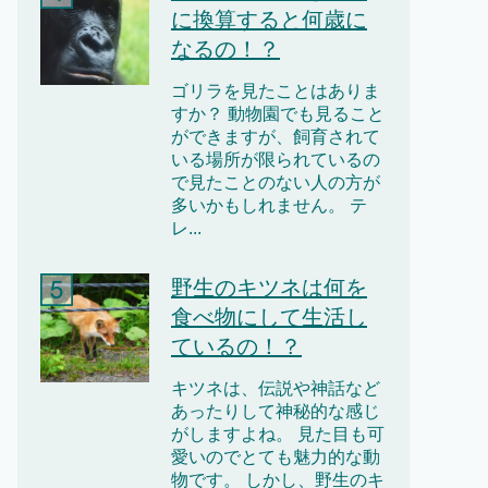
に換算すると何歳に
なるの！？
ゴリラを見たことはありま
すか？ 動物園でも見ること
ができますが、飼育されて
いる場所が限られているの
で見たことのない人の方が
多いかもしれません。 テ
レ...
野生のキツネは何を
食べ物にして生活し
ているの！？
キツネは、伝説や神話など
あったりして神秘的な感じ
がしますよね。 見た目も可
愛いのでとても魅力的な動
物です。 しかし、野生のキ