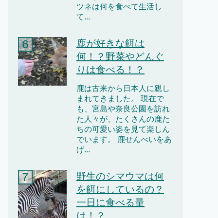
ツネは何を食べて生活し
て...
鹿が好きな餌は
何！？野菜やどんぐ
りは食べる！？
鹿は古来から日本人に親し
まれてきました。 現在で
も、宮島や奈良公園を訪れ
た人々が、たくさんの鹿た
ちの可愛い姿を見て楽しん
でいます。 鹿せんべいをあ
げ...
野生のシマウマは何
を餌にしているの？
一日に食べる量
は！？