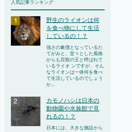
人気記事ランキング
野生のライオンは何
を食べ物にして生活
しているの！？
強さの象徴となっているた
てがみと、堂々とした風格
からも百獣の王と呼ばれて
いるライオ ンですが、そん
なライオンは一体何を食べ
て生活しているのでしょう
か...
カモノハシは日本の
動物園や水族館で見
れるの！？
日本には、大きな施設から