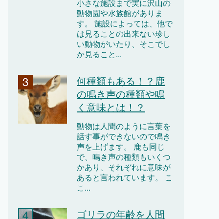
小さな施設まで実に沢山の
動物園や水族館がありま
す。 施設によっては、他で
は見ることの出来ない珍し
い動物がいたり、そこでし
か見ること...
何種類もある！？鹿
の鳴き声の種類や鳴
く意味とは！？
動物は人間のように言葉を
話す事ができないので鳴き
声を上げます。 鹿も同じ
で、鳴き声の種類もいくつ
かあり、それぞれに意味が
あると言われています。 こ
こ...
ゴリラの年齢を人間