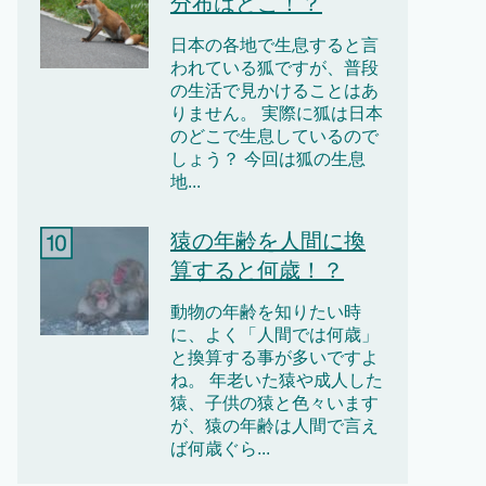
分布はどこ！？
日本の各地で生息すると言
われている狐ですが、普段
の生活で見かけることはあ
りません。 実際に狐は日本
のどこで生息しているので
しょう？ 今回は狐の生息
地...
猿の年齢を人間に換
算すると何歳！？
動物の年齢を知りたい時
に、よく「人間では何歳」
と換算する事が多いですよ
ね。 年老いた猿や成人した
猿、子供の猿と色々います
が、猿の年齢は人間で言え
ば何歳ぐら...