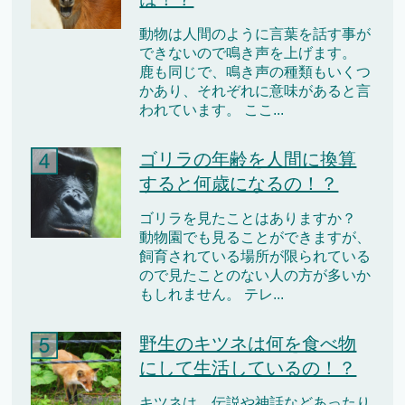
動物は人間のように言葉を話す事が
できないので鳴き声を上げます。
鹿も同じで、鳴き声の種類もいくつ
かあり、それぞれに意味があると言
われています。 ここ...
ゴリラの年齢を人間に換算
すると何歳になるの！？
ゴリラを見たことはありますか？
動物園でも見ることができますが、
飼育されている場所が限られている
ので見たことのない人の方が多いか
もしれません。 テレ...
野生のキツネは何を食べ物
にして生活しているの！？
キツネは、伝説や神話などあったり