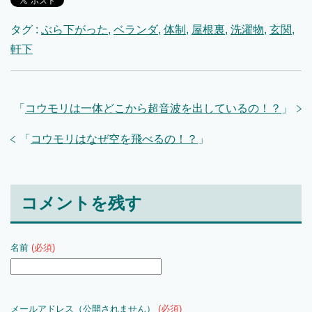
タグ :
ぶら下がった
,
ベランダ
,
体制
,
屋根裏
,
洗濯物
,
玄関
,
軒下
「
コウモリは一体どこから超音波を出しているの！？
」
「
コウモリはなぜ空を飛べるの！？
」
コメントを残す
名前
(必須)
メールアドレス（公開されません）
(必須)