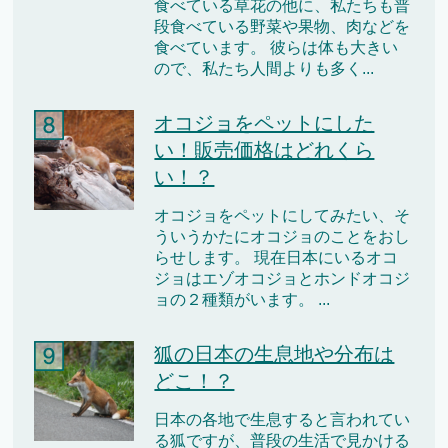
食べている草花の他に、私たちも普
段食べている野菜や果物、肉などを
食べています。 彼らは体も大きい
ので、私たち人間よりも多く...
オコジョをペットにした
い！販売価格はどれくら
い！？
オコジョをペットにしてみたい、そ
ういうかたにオコジョのことをおし
らせします。 現在日本にいるオコ
ジョはエゾオコジョとホンドオコジ
ョの２種類がいます。 ...
狐の日本の生息地や分布は
どこ！？
日本の各地で生息すると言われてい
る狐ですが、普段の生活で見かける