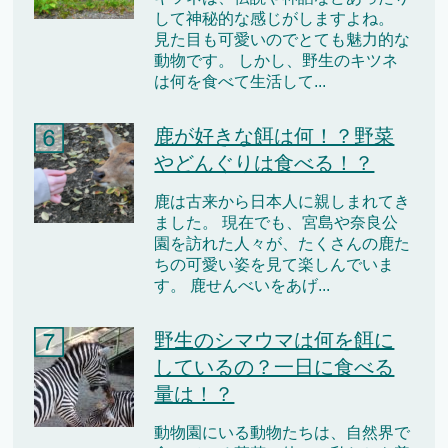
して神秘的な感じがしますよね。
見た目も可愛いのでとても魅力的な
動物です。 しかし、野生のキツネ
は何を食べて生活して...
鹿が好きな餌は何！？野菜
やどんぐりは食べる！？
鹿は古来から日本人に親しまれてき
ました。 現在でも、宮島や奈良公
園を訪れた人々が、たくさんの鹿た
ちの可愛い姿を見て楽しんでいま
す。 鹿せんべいをあげ...
野生のシマウマは何を餌に
しているの？一日に食べる
量は！？
動物園にいる動物たちは、自然界で