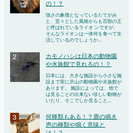
の！？
強さの象徴となっているたてがみ
と、堂々とした風格からも百獣の王
と呼ばれているライオ ンですが、
そんなライオンは一体何を食べて生
活しているのでしょうか...
カモノハシは日本の動物園
や水族館で見れるの！？
日本には、大きな施設から小さな施
設まで実に沢山の動物園や水族館が
あります。 施設によっては、他で
は見ることの出来ない珍しい動物が
いたり、そこでしか見ること...
何種類もある！？鹿の鳴き
声の種類や鳴く意味と
は！？