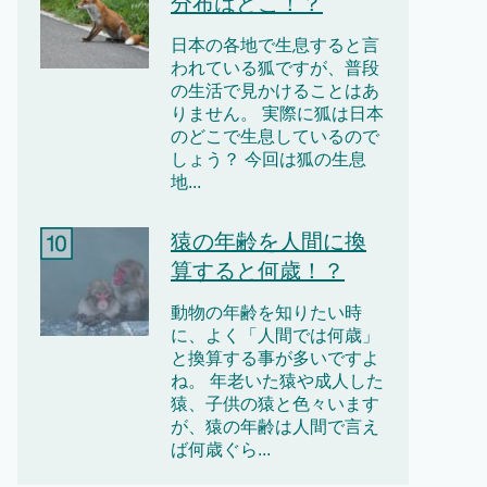
分布はどこ！？
日本の各地で生息すると言
われている狐ですが、普段
の生活で見かけることはあ
りません。 実際に狐は日本
のどこで生息しているので
しょう？ 今回は狐の生息
地...
猿の年齢を人間に換
算すると何歳！？
動物の年齢を知りたい時
に、よく「人間では何歳」
と換算する事が多いですよ
ね。 年老いた猿や成人した
猿、子供の猿と色々います
が、猿の年齢は人間で言え
ば何歳ぐら...