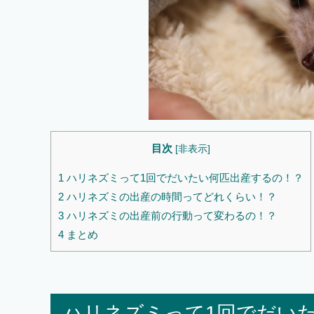
目次
[
非表示
]
1
ハリネズミって1回でだいたい何匹出産するの！？
2
ハリネズミの出産の時間ってどれくらい！？
3
ハリネズミの出産前の行動って変わるの！？
4
まとめ
ハリネズミって1回でだい