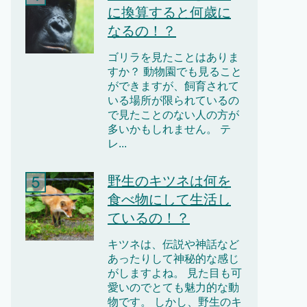
に換算すると何歳に
なるの！？
ゴリラを見たことはありま
すか？ 動物園でも見ること
ができますが、飼育されて
いる場所が限られているの
で見たことのない人の方が
多いかもしれません。 テ
レ...
野生のキツネは何を
食べ物にして生活し
ているの！？
キツネは、伝説や神話など
あったりして神秘的な感じ
がしますよね。 見た目も可
愛いのでとても魅力的な動
物です。 しかし、野生のキ