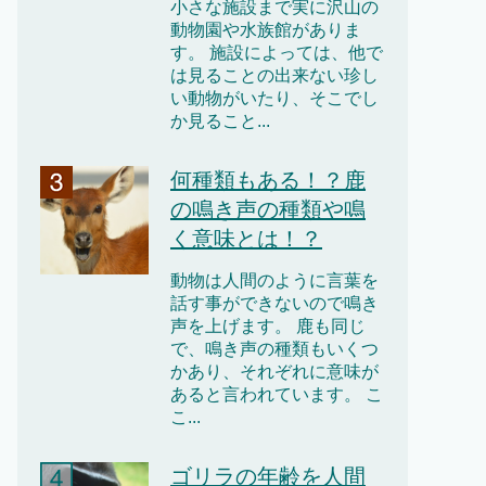
小さな施設まで実に沢山の
動物園や水族館がありま
す。 施設によっては、他で
は見ることの出来ない珍し
い動物がいたり、そこでし
か見ること...
何種類もある！？鹿
の鳴き声の種類や鳴
く意味とは！？
動物は人間のように言葉を
話す事ができないので鳴き
声を上げます。 鹿も同じ
で、鳴き声の種類もいくつ
かあり、それぞれに意味が
あると言われています。 こ
こ...
ゴリラの年齢を人間