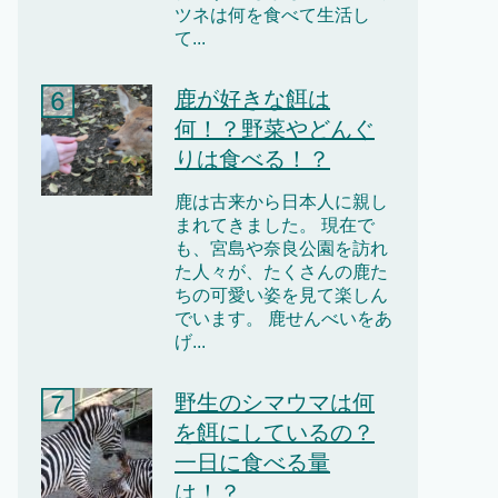
ツネは何を食べて生活し
て...
鹿が好きな餌は
何！？野菜やどんぐ
りは食べる！？
鹿は古来から日本人に親し
まれてきました。 現在で
も、宮島や奈良公園を訪れ
た人々が、たくさんの鹿た
ちの可愛い姿を見て楽しん
でいます。 鹿せんべいをあ
げ...
野生のシマウマは何
を餌にしているの？
一日に食べる量
は！？