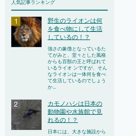
人気記事ランキング
野生のライオンは何
を食べ物にして生活
しているの！？
強さの象徴となっているた
てがみと、堂々とした風格
からも百獣の王と呼ばれて
いるライオ ンですが、そん
なライオンは一体何を食べ
て生活しているのでしょう
か...
カモノハシは日本の
動物園や水族館で見
れるの！？
日本には、大きな施設から