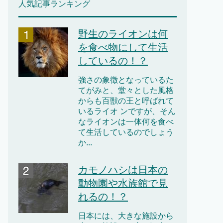
人気記事ランキング
野生のライオンは何
を食べ物にして生活
しているの！？
強さの象徴となっているた
てがみと、堂々とした風格
からも百獣の王と呼ばれて
いるライオ ンですが、そん
なライオンは一体何を食べ
て生活しているのでしょう
か...
カモノハシは日本の
動物園や水族館で見
れるの！？
日本には、大きな施設から