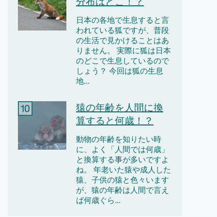
分布はどこ！？
日本の各地で生息すると言
われている狐ですが、普段
の生活で見かけることはあ
りません。 実際に狐は日本
のどこで生息しているので
しょう？ 今回は狐の生息
地...
猿の年齢を人間に換
算すると何歳！？
動物の年齢を知りたい時
に、よく「人間では何歳」
と換算する事が多いですよ
ね。 年老いた猿や成人した
猿、子供の猿と色々います
が、猿の年齢は人間で言え
ば何歳ぐら...