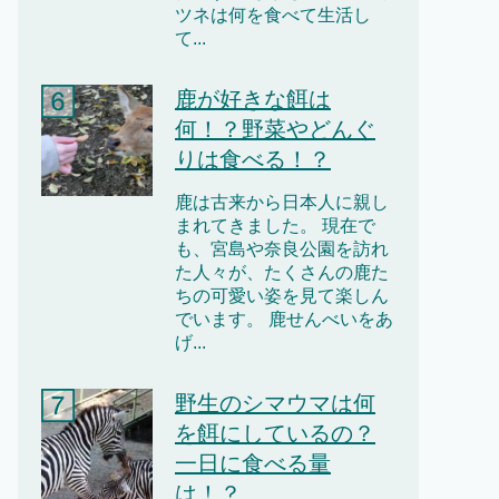
ツネは何を食べて生活し
て...
鹿が好きな餌は
何！？野菜やどんぐ
りは食べる！？
鹿は古来から日本人に親し
まれてきました。 現在で
も、宮島や奈良公園を訪れ
た人々が、たくさんの鹿た
ちの可愛い姿を見て楽しん
でいます。 鹿せんべいをあ
げ...
野生のシマウマは何
を餌にしているの？
一日に食べる量
は！？