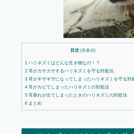
目次
[
非表示
]
1
ハリネズミはどんな生き物なの！？
2
耳がカサカサするハリネズミを守る対処法
3
耳がギザギザになってしまったハリネズミを守る対
4
耳がカビてしまったハリネズミの対処法
5
耳垂れが出てしまったときのハリネズミの対処法
6
まとめ