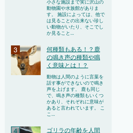
小さな施設まで実に沢山の
動物園や水族館がありま
す。 施設によっては、他で
は見ることの出来ない珍し
い動物がいたり、そこでし
か見ること...
何種類もある！？鹿
の鳴き声の種類や鳴
く意味とは！？
動物は人間のように言葉を
話す事ができないので鳴き
声を上げます。 鹿も同じ
で、鳴き声の種類もいくつ
かあり、それぞれに意味が
あると言われています。 こ
こ...
ゴリラの年齢を人間