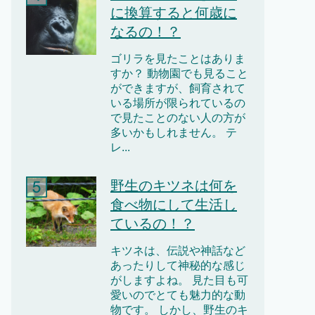
に換算すると何歳に
なるの！？
ゴリラを見たことはありま
すか？ 動物園でも見ること
ができますが、飼育されて
いる場所が限られているの
で見たことのない人の方が
多いかもしれません。 テ
レ...
野生のキツネは何を
食べ物にして生活し
ているの！？
キツネは、伝説や神話など
あったりして神秘的な感じ
がしますよね。 見た目も可
愛いのでとても魅力的な動
物です。 しかし、野生のキ