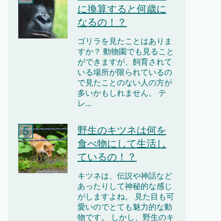
に換算すると何歳に
なるの！？
ゴリラを見たことはありま
すか？ 動物園でも見ること
ができますが、飼育されて
いる場所が限られているの
で見たことのない人の方が
多いかもしれません。 テ
レ...
野生のキツネは何を
食べ物にして生活し
ているの！？
キツネは、伝説や神話など
あったりして神秘的な感じ
がしますよね。 見た目も可
愛いのでとても魅力的な動
物です。 しかし、野生のキ