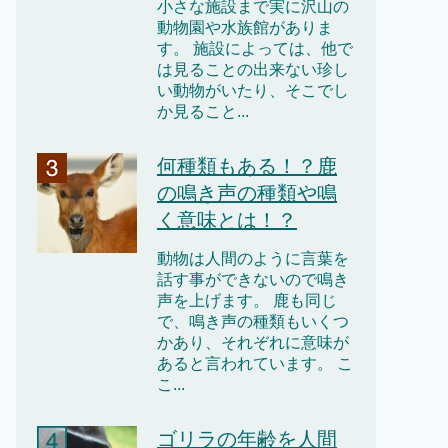
小さな施設まで実に沢山の
動物園や水族館がありま
す。 施設によっては、他で
は見ることの出来ない珍し
い動物がいたり、そこでし
か見ること...
何種類もある！？鹿
の鳴き声の種類や鳴
く意味とは！？
動物は人間のように言葉を
話す事ができないので鳴き
声を上げます。 鹿も同じ
で、鳴き声の種類もいくつ
かあり、それぞれに意味が
あると言われています。 こ
こ...
ゴリラの年齢を人間