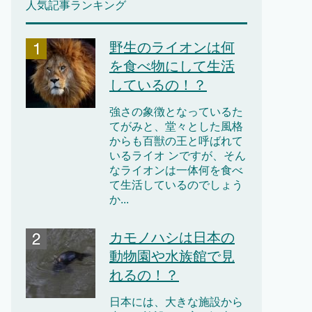
人気記事ランキング
野生のライオンは何
を食べ物にして生活
しているの！？
強さの象徴となっているた
てがみと、堂々とした風格
からも百獣の王と呼ばれて
いるライオ ンですが、そん
なライオンは一体何を食べ
て生活しているのでしょう
か...
カモノハシは日本の
動物園や水族館で見
れるの！？
日本には、大きな施設から