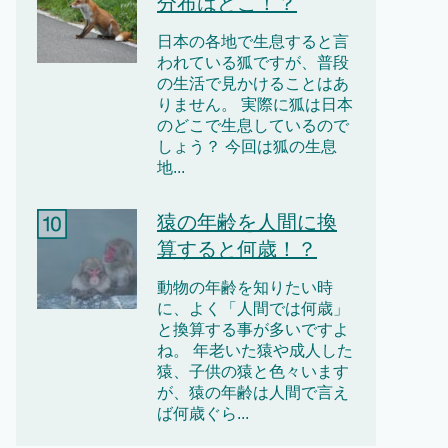
分布はどこ！？
日本の各地で生息すると言
われている狐ですが、普段
の生活で見かけることはあ
りません。 実際に狐は日本
のどこで生息しているので
しょう？ 今回は狐の生息
地...
猿の年齢を人間に換
算すると何歳！？
動物の年齢を知りたい時
に、よく「人間では何歳」
と換算する事が多いですよ
ね。 年老いた猿や成人した
猿、子供の猿と色々います
が、猿の年齢は人間で言え
ば何歳ぐら...