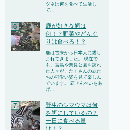
ツネは何を食べて生活し
て...
鹿が好きな餌は
何！？野菜やどんぐ
りは食べる！？
鹿は古来から日本人に親し
まれてきました。 現在で
も、宮島や奈良公園を訪れ
た人々が、たくさんの鹿た
ちの可愛い姿を見て楽しん
でいます。 鹿せんべいをあ
げ...
野生のシマウマは何
を餌にしているの？
一日に食べる量
は！？