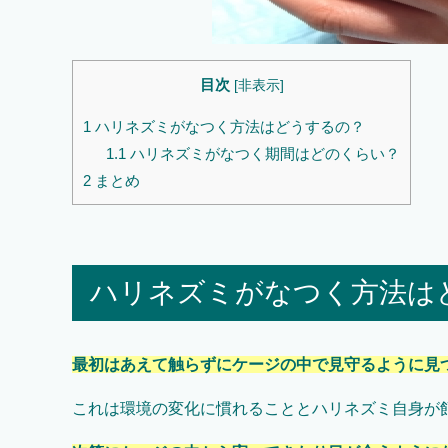
目次
[
非表示
]
1
ハリネズミがなつく方法はどうするの？
1.1
ハリネズミがなつく期間はどのくらい？
2
まとめ
ハリネズミがなつく方法は
最初はあえて触らずにケージの中で見守るように見
これは環境の変化に慣れることとハリネズミ自身が