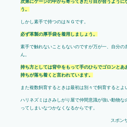
次第にケージの中から寄ってきたり目が合うように
う。
しかし素手で持つのはＮＧです。
必ず革製の厚手袋を着用しましょう。
素手で触れないこともないのですが万が一、自分の
ん。
持ち方としては背中をもって手のひらでゴロンとあ
持ちが落ち着くと言われています。
また複数飼育するときは最初は別々で飼育するとよ
ハリネズミはさみしがり屋で仲間意識が強い動物な
ってしまいなつかなくなるからです。
スポン