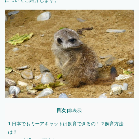
についてご紹介します。
目次
[
非表示
]
1
日本でもミーアキャットは飼育できるの！？飼育方法
は？