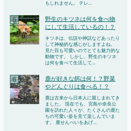
もしれません。 テレ...
野生のキツネは何を食べ物
にして生活しているの！？
キツネは、伝説や神話などあったり
して神秘的な感じがしますよね。
見た目も可愛いのでとても魅力的な
動物です。 しかし、野生のキツネ
は何を食べて生活して...
鹿が好きな餌は何！？野菜
やどんぐりは食べる！？
鹿は古来から日本人に親しまれてき
ました。 現在でも、宮島や奈良公
園を訪れた人々が、たくさんの鹿た
ちの可愛い姿を見て楽しんでいま
す。 鹿せんべいをあげ...