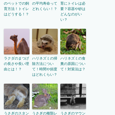
のペットでの飼
の平均寿命って
育にトイレは必
育方法！トイレ
どれくらい！？
要？容器や砂は
はどうする！？
どんなのがい
い？
ラクダのまつげ
ハリネズミの掃
ハリネズミの食
の長さや長い理
除方法につい
糞の原因につい
由とは！？
て！時間や頻度
て！対策法は？
はどれくらい？
うさぎのスタン
うさぎの種類レ
うさぎのマウン