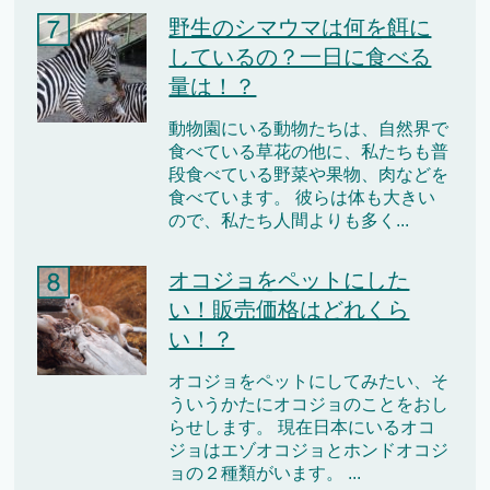
野生のシマウマは何を餌に
しているの？一日に食べる
量は！？
動物園にいる動物たちは、自然界で
食べている草花の他に、私たちも普
段食べている野菜や果物、肉などを
食べています。 彼らは体も大きい
ので、私たち人間よりも多く...
オコジョをペットにした
い！販売価格はどれくら
い！？
オコジョをペットにしてみたい、そ
ういうかたにオコジョのことをおし
らせします。 現在日本にいるオコ
ジョはエゾオコジョとホンドオコジ
ョの２種類がいます。 ...