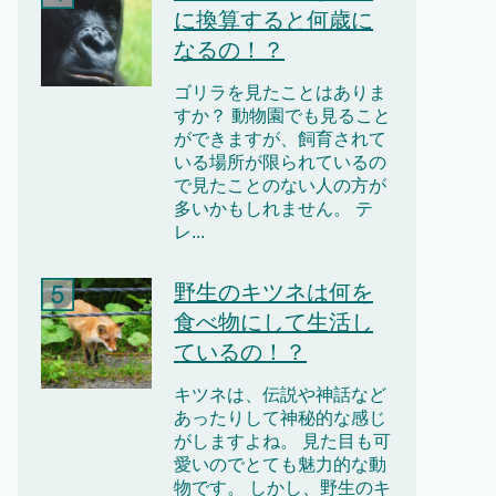
に換算すると何歳に
なるの！？
ゴリラを見たことはありま
すか？ 動物園でも見ること
ができますが、飼育されて
いる場所が限られているの
で見たことのない人の方が
多いかもしれません。 テ
レ...
野生のキツネは何を
食べ物にして生活し
ているの！？
キツネは、伝説や神話など
あったりして神秘的な感じ
がしますよね。 見た目も可
愛いのでとても魅力的な動
物です。 しかし、野生のキ