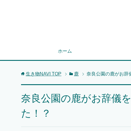
ホーム
生き物NAVI
TOP
鹿
奈良公園の鹿がお辞
奈良公園の鹿がお辞儀
た！？