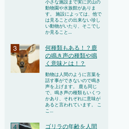
小さな施設まで実に沢山の
動物園や水族館がありま
す。 施設によっては、他で
は見ることの出来ない珍し
い動物がいたり、そこでし
か見ること...
何種類もある！？鹿
の鳴き声の種類や鳴
く意味とは！？
動物は人間のように言葉を
話す事ができないので鳴き
声を上げます。 鹿も同じ
で、鳴き声の種類もいくつ
かあり、それぞれに意味が
あると言われています。 こ
こ...
ゴリラの年齢を人間