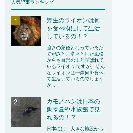
人気記事ランキング
野生のライオンは何
を食べ物にして生活
しているの！？
強さの象徴となっているた
てがみと、堂々とした風格
からも百獣の王と呼ばれて
いるライオ ンですが、そん
なライオンは一体何を食べ
て生活しているのでしょう
か...
カモノハシは日本の
動物園や水族館で見
れるの！？
日本には、大きな施設から