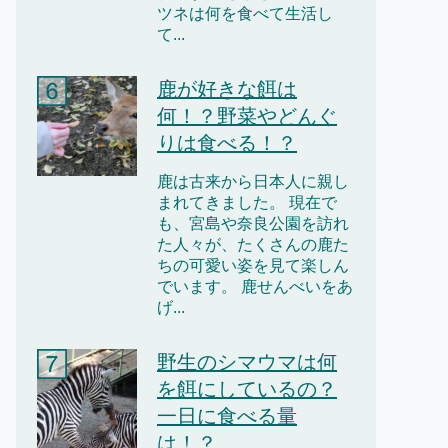
ツネは何を食べて生活し
て...
鹿が好きな餌は
何！？野菜やどんぐ
りは食べる！？
鹿は古来から日本人に親し
まれてきました。 現在で
も、宮島や奈良公園を訪れ
た人々が、たくさんの鹿た
ちの可愛い姿を見て楽しん
でいます。 鹿せんべいをあ
げ...
野生のシマウマは何
を餌にしているの？
一日に食べる量
は！？