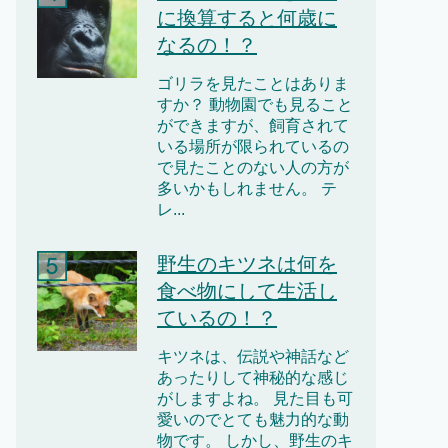
に換算すると何歳に
なるの！？
ゴリラを見たことはありま
すか？ 動物園でも見ること
ができますが、飼育されて
いる場所が限られているの
で見たことのない人の方が
多いかもしれません。 テ
レ...
野生のキツネは何を
食べ物にして生活し
ているの！？
キツネは、伝説や神話など
あったりして神秘的な感じ
がしますよね。 見た目も可
愛いのでとても魅力的な動
物です。 しかし、野生のキ