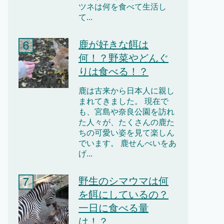
ツネは何を食べて生活し
て...
鹿が好きな餌は
何！？野菜やどんぐ
りは食べる！？
鹿は古来から日本人に親し
まれてきました。 現在で
も、宮島や奈良公園を訪れ
た人々が、たくさんの鹿た
ちの可愛い姿を見て楽しん
でいます。 鹿せんべいをあ
げ...
野生のシマウマは何
を餌にしているの？
一日に食べる量
は！？