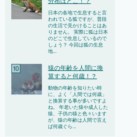
分布はどこ！？
日本の各地で生息すると言
われている狐ですが、普段
の生活で見かけることはあ
りません。 実際に狐は日本
のどこで生息しているので
しょう？ 今回は狐の生息
地...
猿の年齢を人間に換
算すると何歳！？
動物の年齢を知りたい時
に、よく「人間では何歳」
と換算する事が多いですよ
ね。 年老いた猿や成人した
猿、子供の猿と色々います
が、猿の年齢は人間で言え
ば何歳ぐら...