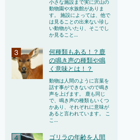
小さな施設まで実に沢山の
動物園や水族館がありま
す。 施設によっては、他で
は見ることの出来ない珍し
い動物がいたり、そこでし
か見ること...
何種類もある！？鹿
の鳴き声の種類や鳴
く意味とは！？
動物は人間のように言葉を
話す事ができないので鳴き
声を上げます。 鹿も同じ
で、鳴き声の種類もいくつ
かあり、それぞれに意味が
あると言われています。 こ
こ...
ゴリラの年齢を人間