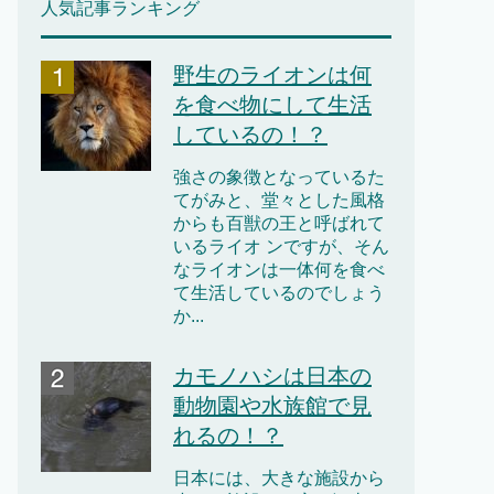
人気記事ランキング
野生のライオンは何
を食べ物にして生活
しているの！？
強さの象徴となっているた
てがみと、堂々とした風格
からも百獣の王と呼ばれて
いるライオ ンですが、そん
なライオンは一体何を食べ
て生活しているのでしょう
か...
カモノハシは日本の
動物園や水族館で見
れるの！？
日本には、大きな施設から