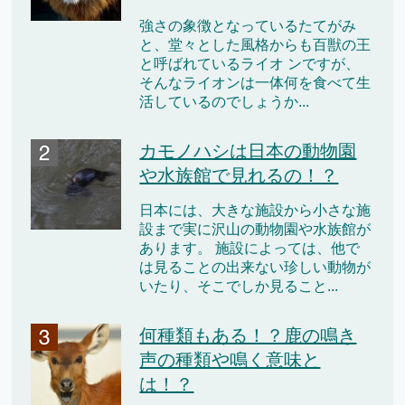
強さの象徴となっているたてがみ
と、堂々とした風格からも百獣の王
と呼ばれているライオ ンですが、
そんなライオンは一体何を食べて生
活しているのでしょうか...
カモノハシは日本の動物園
や水族館で見れるの！？
日本には、大きな施設から小さな施
設まで実に沢山の動物園や水族館が
あります。 施設によっては、他で
は見ることの出来ない珍しい動物が
いたり、そこでしか見ること...
何種類もある！？鹿の鳴き
声の種類や鳴く意味と
は！？