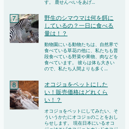
す。 鹿せんべいをあげ...
野生のシマウマは何を餌に
しているの？一日に食べる
量は！？
動物園にいる動物たちは、自然界で
食べている草花の他に、私たちも普
段食べている野菜や果物、肉などを
食べています。 彼らは体も大きい
ので、私たち人間よりも多く...
オコジョをペットにした
い！販売価格はどれくら
い！？
オコジョをペットにしてみたい、そ
ういうかたにオコジョのことをおし
らせします。 現在日本にいるオコ