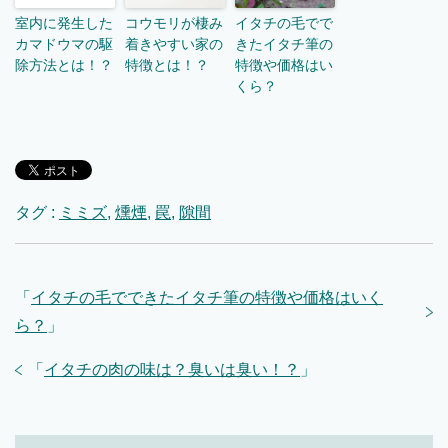
室内に発生した
コウモリが棲み
イタチの毛でで
カマドウマの駆
着きやすい家の
きたイタチ筆の
除方法とは！？
特徴とは！？
特徴や価格はい
くら？
タグ :
ミミズ
,
燻煙
,
罠
,
隙間
「
イタチの毛でできたイタチ筆の特徴や価格はいく
ら？
」
「
イタチの肉の味は？臭いは臭い！？
」