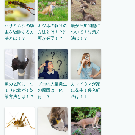
ハサミムシの幼
キツネの駆除の
鹿が増加問題に
虫を駆除する方
方法とは！？許
ついて！対策方
法とは！？
可が必要！？
法は！？
家の玄関にコウ
ブヨの大量発生
カマドウマが家
モリの糞が！対
の原因は一体
に発生！侵入経
策方法とは！？
何！？
路は！？