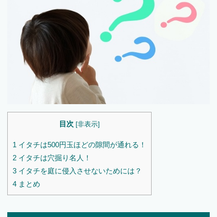
目次
[
非表示
]
1
イタチは500円玉ほどの隙間が通れる！
2
イタチは穴掘り名人！
3
イタチを庭に侵入させないためには？
4
まとめ