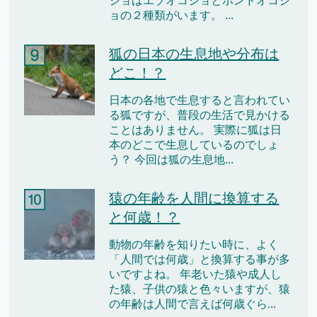
ジョはエゾオコジョとホンドオコジ
ョの２種類がいます。 ...
狐の日本の生息地や分布は
どこ！？
日本の各地で生息すると言われてい
る狐ですが、普段の生活で見かける
ことはありません。 実際に狐は日
本のどこで生息しているのでしょ
う？ 今回は狐の生息地...
猿の年齢を人間に換算する
と何歳！？
動物の年齢を知りたい時に、よく
「人間では何歳」と換算する事が多
いですよね。 年老いた猿や成人し
た猿、子供の猿と色々いますが、猿
の年齢は人間で言えば何歳ぐら...