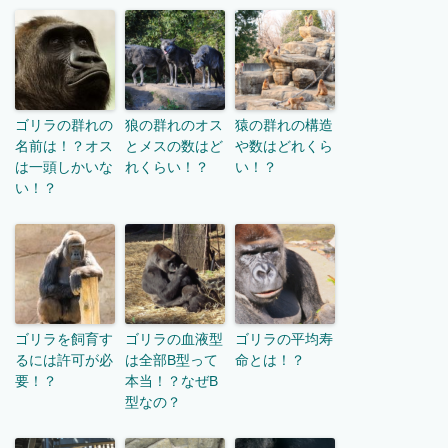
ゴリラの群れの
狼の群れのオス
猿の群れの構造
名前は！？オス
とメスの数はど
や数はどれくら
は一頭しかいな
れくらい！？
い！？
い！？
ゴリラを飼育す
ゴリラの血液型
ゴリラの平均寿
るには許可が必
は全部B型って
命とは！？
要！？
本当！？なぜB
型なの？