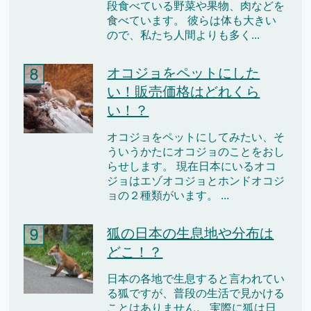
段食べている野菜や果物、肉などを
食べています。 彼らは体も大きい
ので、私たち人間よりも多く...
オコジョをペットにした
い！販売価格はどれくら
い！？
オコジョをペットにしてみたい、そ
ういうかたにオコジョのことをおし
らせします。 現在日本にいるオコ
ジョはエゾオコジョとホンドオコジ
ョの２種類がいます。 ...
狐の日本の生息地や分布は
どこ！？
日本の各地で生息すると言われてい
る狐ですが、普段の生活で見かける
ことはありません。 実際に狐は日