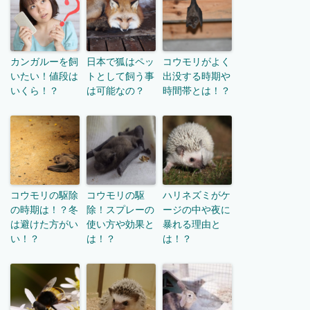
カンガルーを飼
日本で狐はペッ
コウモリがよく
いたい！値段は
トとして飼う事
出没する時期や
いくら！？
は可能なの？
時間帯とは！？
コウモリの駆除
コウモリの駆
ハリネズミがケ
の時期は！？冬
除！スプレーの
ージの中や夜に
は避けた方がい
使い方や効果と
暴れる理由と
い！？
は！？
は！？