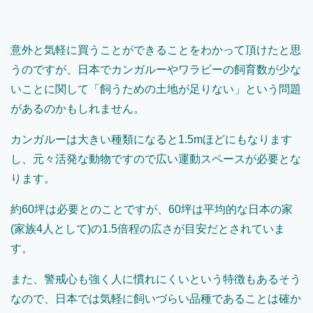
意外と気軽に買うことができることをわかって頂けたと思
うのですが、日本でカンガルーやワラビーの飼育数が少な
いことに関して「飼うための土地が足りない」という問題
があるのかもしれません。
カンガルーは大きい種類になると
1.5m
ほどにもなります
し、元々活発な動物ですので広い運動スペースが必要とな
ります。
約
60
坪は必要とのことですが、
60
坪は平均的な日本の家
(
家族
4
人として
)
の
1.5
倍程の広さが目安だとされていま
す。
また、警戒心も強く人に慣れにくいという特徴もあるそう
なので、日本では気軽に飼いづらい品種であることは確か