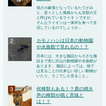
強さの象徴となっているたてがみ
と、堂々とした風格からも百獣の王
と呼ばれているライオ ンですが、
そんなライオンは一体何を食べて生
活しているのでしょうか...
カモノハシは日本の動物園
や水族館で見れるの！？
日本には、大きな施設から小さな施
設まで実に沢山の動物園や水族館が
あります。 施設によっては、他で
は見ることの出来ない珍しい動物が
いたり、そこでしか見ること...
何種類もある！？鹿の鳴き
声の種類や鳴く意味と
は！？