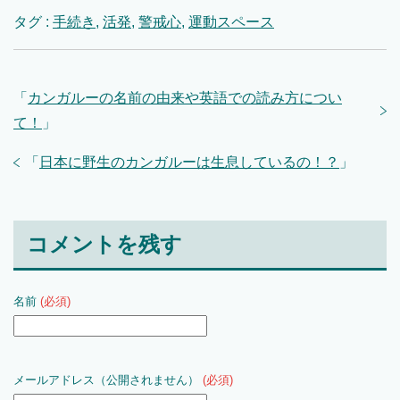
タグ :
手続き
,
活発
,
警戒心
,
運動スペース
「
カンガルーの名前の由来や英語での読み方につい
て！
」
「
日本に野生のカンガルーは生息しているの！？
」
コメントを残す
名前
(必須)
メールアドレス（公開されません）
(必須)