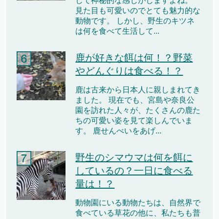
して神秘的な感じがしますよね。
見た目も可愛いのでとても魅力的な
動物です。 しかし、野生のキツネ
は何を食べて生活して...
鹿が好きな餌は何！？野菜
やどんぐりは食べる！？
鹿は古来から日本人に親しまれてき
ました。 現在でも、宮島や奈良公
園を訪れた人々が、たくさんの鹿た
ちの可愛い姿を見て楽しんでいま
す。 鹿せんべいをあげ...
野生のシマウマは何を餌に
しているの？一日に食べる
量は！？
動物園にいる動物たちは、自然界で
食べている草花の他に、私たちも普