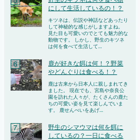
にして生活しているの！？
キツネは、伝説や神話などあったり
して神秘的な感じがしますよね。
見た目も可愛いのでとても魅力的な
動物です。 しかし、野生のキツネ
は何を食べて生活して...
鹿が好きな餌は何！？野菜
やどんぐりは食べる！？
鹿は古来から日本人に親しまれてき
ました。 現在でも、宮島や奈良公
園を訪れた人々が、たくさんの鹿た
ちの可愛い姿を見て楽しんでいま
す。 鹿せんべいをあげ...
野生のシマウマは何を餌に
しているの？一日に食べる