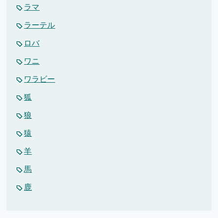
ラマ
ラーテル
ロバ
ワニ
ワラビー
狐
狼
猿
羊
馬
鹿