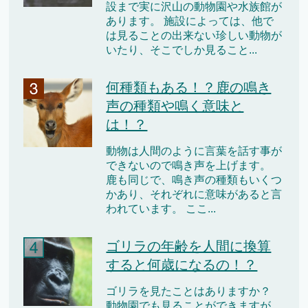
設まで実に沢山の動物園や水族館が
あります。 施設によっては、他で
は見ることの出来ない珍しい動物が
いたり、そこでしか見ること...
何種類もある！？鹿の鳴き
声の種類や鳴く意味と
は！？
動物は人間のように言葉を話す事が
できないので鳴き声を上げます。
鹿も同じで、鳴き声の種類もいくつ
かあり、それぞれに意味があると言
われています。 ここ...
ゴリラの年齢を人間に換算
すると何歳になるの！？
ゴリラを見たことはありますか？
動物園でも見ることができますが、