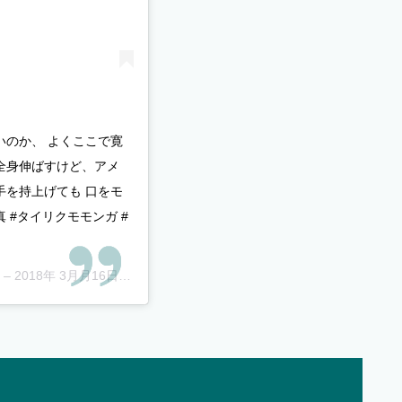
いのか、 よくここで寛
と全身伸ばすけど、アメ
手を持上げても 口をモ
 #タイリクモモンガ #
 –
2018年 3月月16日午後8時56分PDT