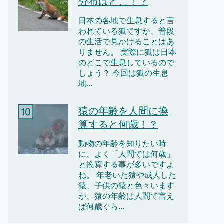
分布はどこ！？
日本の各地で生息すると言
われている狐ですが、普段
の生活で見かけることはあ
りません。 実際に狐は日本
のどこで生息しているので
しょう？ 今回は狐の生息
地...
猿の年齢を人間に換
算すると何歳！？
動物の年齢を知りたい時
に、よく「人間では何歳」
と換算する事が多いですよ
ね。 年老いた猿や成人した
猿、子供の猿と色々います
が、猿の年齢は人間で言え
ば何歳ぐら...