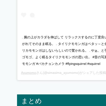
. 腕の上がカラダを伸ばして リラックスするのに丁度良
がれてそのまま眠る。 . タイリクモモンガはペタッ～
リカモモンガはしないらしいので驚かれる。 . やぁ、と
ゴモゴ、よく眠るタイリクモモンガの思い出。 #昔の写真
モモンガ #バカチョンカメラ #flyingsquirrel #squirrel
Ayumomo
さん(@simasima_ayumomo)がシェアした投稿
まとめ