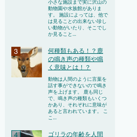
小さな施設まで実に沢山の
動物園や水族館がありま
す。 施設によっては、他で
は見ることの出来ない珍し
い動物がいたり、そこでし
か見ること...
何種類もある！？鹿
の鳴き声の種類や鳴
く意味とは！？
動物は人間のように言葉を
話す事ができないので鳴き
声を上げます。 鹿も同じ
で、鳴き声の種類もいくつ
かあり、それぞれに意味が
あると言われています。 こ
こ...
ゴリラの年齢を人間