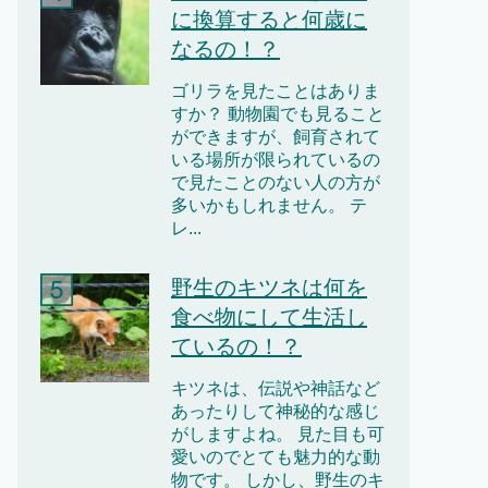
に換算すると何歳に
なるの！？
ゴリラを見たことはありま
すか？ 動物園でも見ること
ができますが、飼育されて
いる場所が限られているの
で見たことのない人の方が
多いかもしれません。 テ
レ...
野生のキツネは何を
食べ物にして生活し
ているの！？
キツネは、伝説や神話など
あったりして神秘的な感じ
がしますよね。 見た目も可
愛いのでとても魅力的な動
物です。 しかし、野生のキ