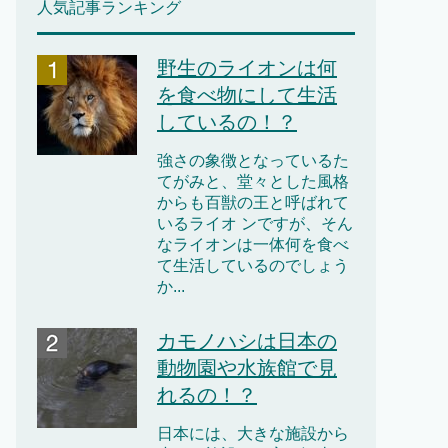
人気記事ランキング
野生のライオンは何
を食べ物にして生活
しているの！？
強さの象徴となっているた
てがみと、堂々とした風格
からも百獣の王と呼ばれて
いるライオ ンですが、そん
なライオンは一体何を食べ
て生活しているのでしょう
か...
カモノハシは日本の
動物園や水族館で見
れるの！？
日本には、大きな施設から