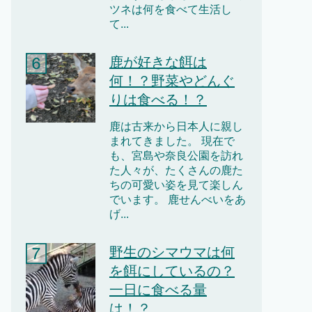
ツネは何を食べて生活し
て...
鹿が好きな餌は
何！？野菜やどんぐ
りは食べる！？
鹿は古来から日本人に親し
まれてきました。 現在で
も、宮島や奈良公園を訪れ
た人々が、たくさんの鹿た
ちの可愛い姿を見て楽しん
でいます。 鹿せんべいをあ
げ...
野生のシマウマは何
を餌にしているの？
一日に食べる量
は！？