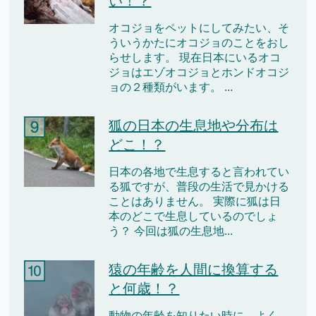
い！？
オコジョをペットにしてみたい、そ
ういうかたにオコジョのことをおし
らせします。 現在日本にいるオコ
ジョはエゾオコジョとホンドオコジ
ョの２種類がいます。 ...
狐の日本の生息地や分布は
どこ！？
日本の各地で生息すると言われてい
る狐ですが、普段の生活で見かける
ことはありません。 実際に狐は日
本のどこで生息しているのでしょ
う？ 今回は狐の生息地...
猿の年齢を人間に換算する
と何歳！？
動物の年齢を知りたい時に、よく