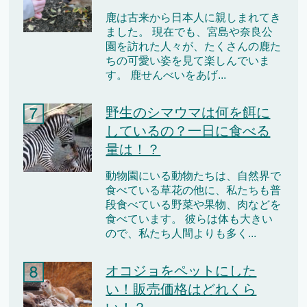
鹿は古来から日本人に親しまれてき
ました。 現在でも、宮島や奈良公
園を訪れた人々が、たくさんの鹿た
ちの可愛い姿を見て楽しんでいま
す。 鹿せんべいをあげ...
野生のシマウマは何を餌に
しているの？一日に食べる
量は！？
動物園にいる動物たちは、自然界で
食べている草花の他に、私たちも普
段食べている野菜や果物、肉などを
食べています。 彼らは体も大きい
ので、私たち人間よりも多く...
オコジョをペットにした
い！販売価格はどれくら