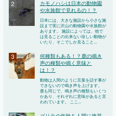
カモノハシは日本の動物園
や水族館で見れるの！？
日本には、大きな施設から小さな施
設まで実に沢山の動物園や水族館が
あります。 施設によっては、他で
は見ることの出来ない珍しい動物が
いたり、そこでしか見ること...
何種類もある！？鹿の鳴き
声の種類や鳴く意味と
は！？
動物は人間のように言葉を話す事が
できないので鳴き声を上げます。
鹿も同じで、鳴き声の種類もいくつ
かあり、それぞれに意味があると言
われています。 ここ...