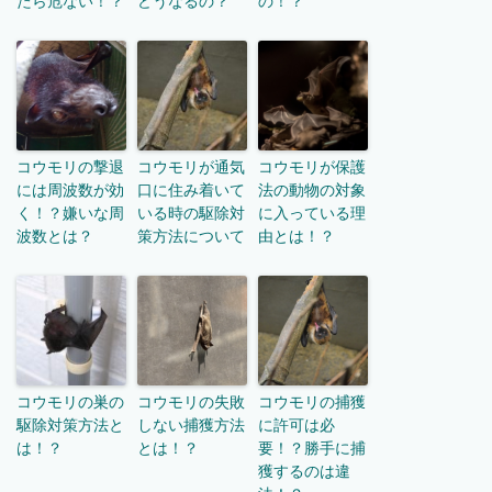
たら危ない！？
どうなるの？
の！？
コウモリの撃退
コウモリが通気
コウモリが保護
には周波数が効
口に住み着いて
法の動物の対象
く！？嫌いな周
いる時の駆除対
に入っている理
波数とは？
策方法について
由とは！？
コウモリの巣の
コウモリの失敗
コウモリの捕獲
駆除対策方法と
しない捕獲方法
に許可は必
は！？
とは！？
要！？勝手に捕
獲するのは違