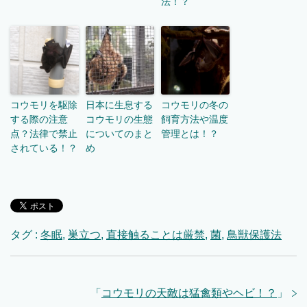
法！？
コウモリを駆除
日本に生息する
コウモリの冬の
する際の注意
コウモリの生態
飼育方法や温度
点？法律で禁止
についてのまと
管理とは！？
されている！？
め
タグ :
冬眠
,
巣立つ
,
直接触ることは厳禁
,
菌
,
鳥獣保護法
「
コウモリの天敵は猛禽類やヘビ！？
」