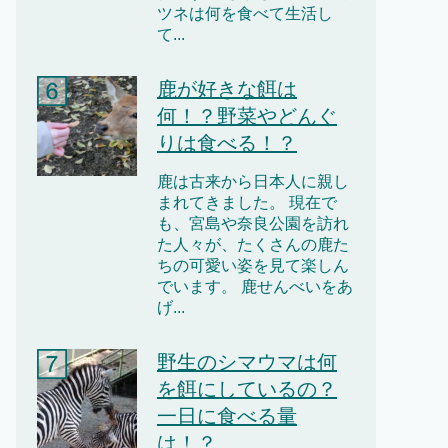
ツネは何を食べて生活し
て...
鹿が好きな餌は
何！？野菜やどんぐ
りは食べる！？
鹿は古来から日本人に親し
まれてきました。 現在で
も、宮島や奈良公園を訪れ
た人々が、たくさんの鹿た
ちの可愛い姿を見て楽しん
でいます。 鹿せんべいをあ
げ...
野生のシマウマは何
を餌にしているの？
一日に食べる量
は！？