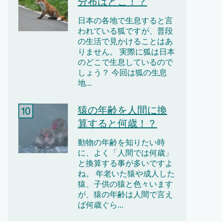
分布はどこ！？
日本の各地で生息すると言
われている狐ですが、普段
の生活で見かけることはあ
りません。 実際に狐は日本
のどこで生息しているので
しょう？ 今回は狐の生息
地...
猿の年齢を人間に換
算すると何歳！？
動物の年齢を知りたい時
に、よく「人間では何歳」
と換算する事が多いですよ
ね。 年老いた猿や成人した
猿、子供の猿と色々います
が、猿の年齢は人間で言え
ば何歳ぐら...