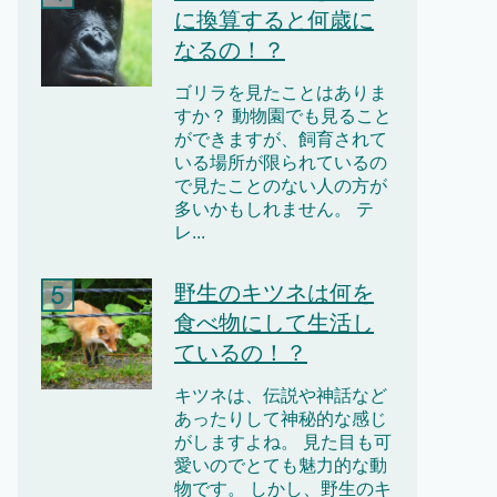
に換算すると何歳に
なるの！？
ゴリラを見たことはありま
すか？ 動物園でも見ること
ができますが、飼育されて
いる場所が限られているの
で見たことのない人の方が
多いかもしれません。 テ
レ...
野生のキツネは何を
食べ物にして生活し
ているの！？
キツネは、伝説や神話など
あったりして神秘的な感じ
がしますよね。 見た目も可
愛いのでとても魅力的な動
物です。 しかし、野生のキ