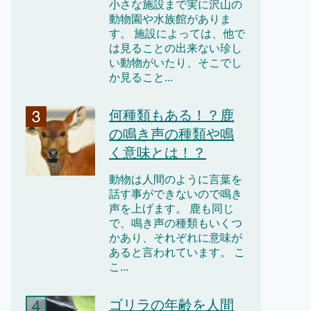
小さな施設まで実に沢山の
動物園や水族館がありま
す。 施設によっては、他で
は見ることの出来ない珍し
い動物がいたり、そこでし
か見ること...
何種類もある！？鹿
の鳴き声の種類や鳴
く意味とは！？
動物は人間のように言葉を
話す事ができないので鳴き
声を上げます。 鹿も同じ
で、鳴き声の種類もいくつ
かあり、それぞれに意味が
あると言われています。 こ
こ...
ゴリラの年齢を人間