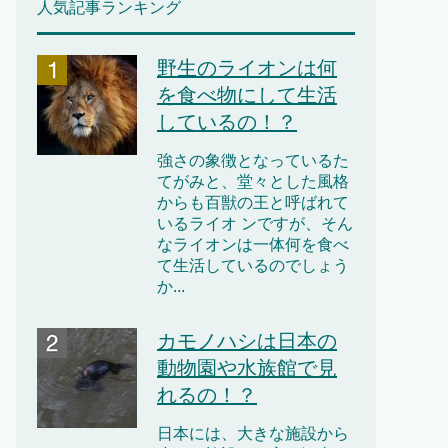
人気記事ランキング
野生のライオンは何
を食べ物にして生活
しているの！？
強さの象徴となっているた
てがみと、堂々とした風格
からも百獣の王と呼ばれて
いるライオ ンですが、そん
なライオンは一体何を食べ
て生活しているのでしょう
か...
カモノハシは日本の
動物園や水族館で見
れるの！？
日本には、大きな施設から