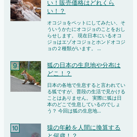
い！販売価格はどれくら
い！？
オコジョをペットにしてみたい、そ
ういうかたにオコジョのことをおし
らせします。 現在日本にいるオコ
ジョはエゾオコジョとホンドオコジ
ョの２種類がいます。 ...
狐の日本の生息地や分布は
どこ！？
日本の各地で生息すると言われてい
る狐ですが、普段の生活で見かける
ことはありません。 実際に狐は日
本のどこで生息しているのでしょ
う？ 今回は狐の生息地...
猿の年齢を人間に換算する
と何歳！？