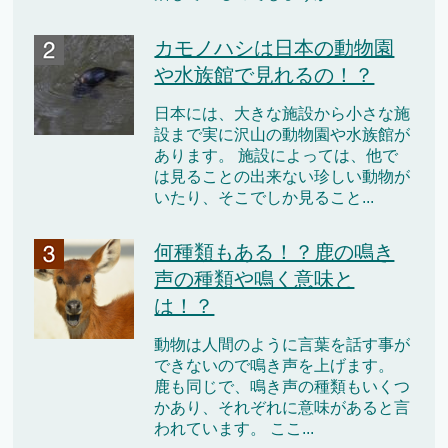
カモノハシは日本の動物園
や水族館で見れるの！？
日本には、大きな施設から小さな施
設まで実に沢山の動物園や水族館が
あります。 施設によっては、他で
は見ることの出来ない珍しい動物が
いたり、そこでしか見ること...
何種類もある！？鹿の鳴き
声の種類や鳴く意味と
は！？
動物は人間のように言葉を話す事が
できないので鳴き声を上げます。
鹿も同じで、鳴き声の種類もいくつ
かあり、それぞれに意味があると言
われています。 ここ...