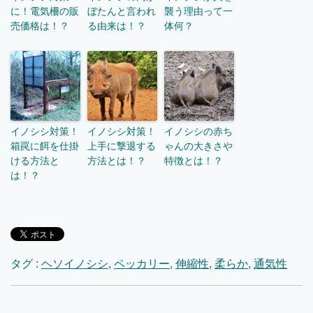
に！電気柵の販
ぼたんと言われ
襲う理由って一
売価格は！？
る由来は！？
体何？
イノシシ対策！
イノシシ対策！
イノシシの赤ち
箱罠に餌を仕掛
上手に撃退する
ゃんの大きさや
ける方法と
方法とは！？
特徴とは！？
は！？
タグ :
ヘソイノシシ
,
ペッカリー
,
伸縮性
,
柔らか
,
通気性