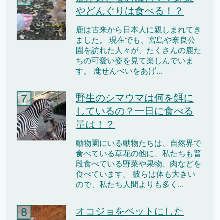
やどんぐりは食べる！？
鹿は古来から日本人に親しまれてき
ました。 現在でも、宮島や奈良公
園を訪れた人々が、たくさんの鹿た
ちの可愛い姿を見て楽しんでいま
す。 鹿せんべいをあげ...
野生のシマウマは何を餌に
しているの？一日に食べる
量は！？
動物園にいる動物たちは、自然界で
食べている草花の他に、私たちも普
段食べている野菜や果物、肉などを
食べています。 彼らは体も大きい
ので、私たち人間よりも多く...
オコジョをペットにした