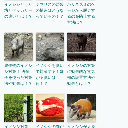
イノシシとうり
シマリスの頬袋
ハリネズミのケ
坊とペッカリー
の構造はどうな
ージから脱走す
の違いとは！？
っているの！？
るのを防止する
方法は？
農作物のイノシ
イノシシを臭い
イノシシの対策
シ対策！ 唐辛
で対策する！嫌
に効果的な電気
子を使った対策
がる臭いは
柵の設置方法や
法や効果は！？
何！？
効果とは！？
イノシシ対策
イノシシの肉が
イノシシが人を