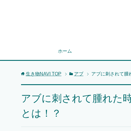
ホーム
生き物NAVI
TOP
アブ
アブに刺されて腫
アブに刺されて腫れた
とは！？