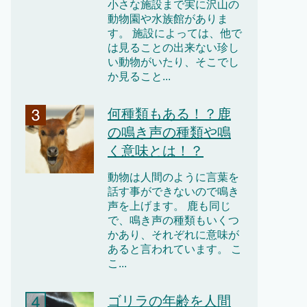
小さな施設まで実に沢山の
動物園や水族館がありま
す。 施設によっては、他で
は見ることの出来ない珍し
い動物がいたり、そこでし
か見ること...
何種類もある！？鹿
の鳴き声の種類や鳴
く意味とは！？
動物は人間のように言葉を
話す事ができないので鳴き
声を上げます。 鹿も同じ
で、鳴き声の種類もいくつ
かあり、それぞれに意味が
あると言われています。 こ
こ...
ゴリラの年齢を人間