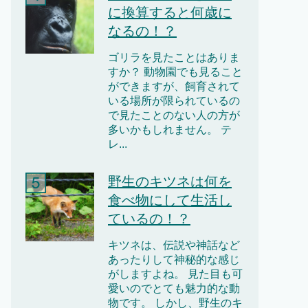
に換算すると何歳に
なるの！？
ゴリラを見たことはありま
すか？ 動物園でも見ること
ができますが、飼育されて
いる場所が限られているの
で見たことのない人の方が
多いかもしれません。 テ
レ...
野生のキツネは何を
食べ物にして生活し
ているの！？
キツネは、伝説や神話など
あったりして神秘的な感じ
がしますよね。 見た目も可
愛いのでとても魅力的な動
物です。 しかし、野生のキ