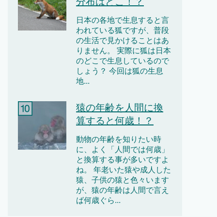
分布はどこ！？
日本の各地で生息すると言
われている狐ですが、普段
の生活で見かけることはあ
りません。 実際に狐は日本
のどこで生息しているので
しょう？ 今回は狐の生息
地...
猿の年齢を人間に換
算すると何歳！？
動物の年齢を知りたい時
に、よく「人間では何歳」
と換算する事が多いですよ
ね。 年老いた猿や成人した
猿、子供の猿と色々います
が、猿の年齢は人間で言え
ば何歳ぐら...