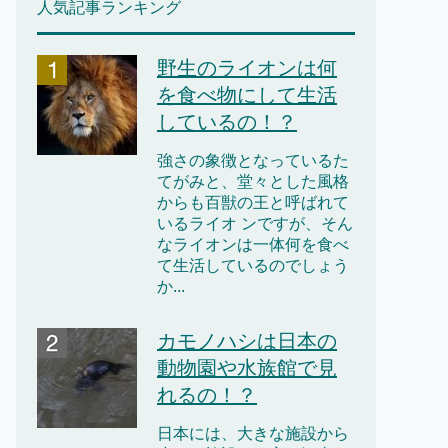
人気記事ランキング
野生のライオンは何
を食べ物にして生活
しているの！？
強さの象徴となっているた
てがみと、堂々とした風格
からも百獣の王と呼ばれて
いるライオ ンですが、そん
なライオンは一体何を食べ
て生活しているのでしょう
か...
カモノハシは日本の
動物園や水族館で見
れるの！？
日本には、大きな施設から