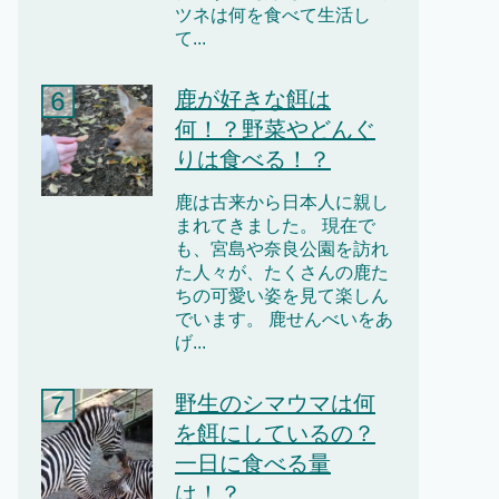
ツネは何を食べて生活し
て...
鹿が好きな餌は
何！？野菜やどんぐ
りは食べる！？
鹿は古来から日本人に親し
まれてきました。 現在で
も、宮島や奈良公園を訪れ
た人々が、たくさんの鹿た
ちの可愛い姿を見て楽しん
でいます。 鹿せんべいをあ
げ...
野生のシマウマは何
を餌にしているの？
一日に食べる量
は！？