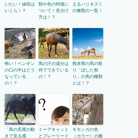
いたい！値段は
類や色の特徴に
えるハリネズミ
いくら！？
ついて！見分け
の種類の一覧！
方は！？
怖い！ペンギン
馬の汗の成分は
熊本県の馬の祭
の口の中はどう
何でできている
り「ぼした祭
なっている
の！？
り」の馬の種類
の！？
とは！？
「馬の尻尾の動
ミーアキャット
モモンガの色
きで見る感
とプレーリード
（カラー）の種